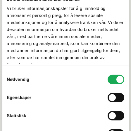
Vi bruker informasjonskapsler for å gi innhold og
Spesifikasjoner
annonser et personlig preg, for å levere sosiale
mediefunksjoner og for å analysere trafikken vår. Vi deler
dessuten informasjon om hvordan du bruker nettstedet
Rengjøring og vedlikehold
vårt, med partnerne våre innen sosiale medier,
annonsering og analysearbeid, som kan kombinere den
Leveringsinformasjon
med annen informasjon du har gjort tilgjengelig for dem,
eller som de har samlet inn gjennom din bruk av
tjenestene deres.
Dokumentasjon
Samtykkevalg
Nødvendig
Egenskaper
Alternative produkter
-20%
-20%
Statistikk
DANSANI
+1 farge
DANSANI