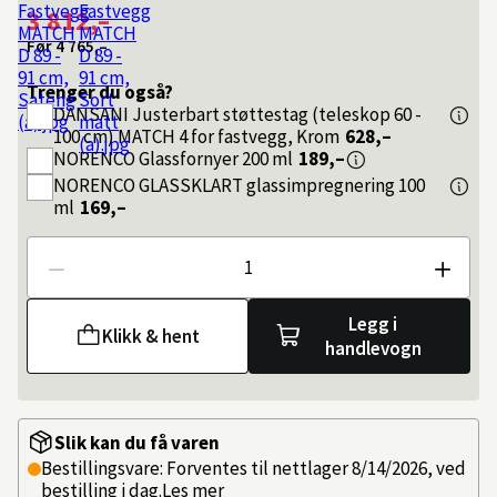
3 812,–
Før
4 765,–
Trenger du også?
DANSANI
Justerbart støttestag (teleskop 60 -
100 cm) MATCH 4 for fastvegg, Krom
628,–
NORENCO
Glassfornyer 200 ml
189,–
NORENCO
GLASSKLART glassimpregnering 100
ml
169,–
Antall
Legg i
Klikk & hent
handlevogn
Slik kan du få varen
Bestillingsvare: Forventes til nettlager 8/14/2026, ved
bestilling i dag.
Les mer