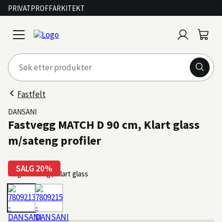
PRIVAT
PROFF
ARKITEKT
Logg
Handl
open
inn
menu
Fastfelt
DANSANI
Fastvegg MATCH D 90 cm, Klart glass
m/sateng profiler
SALG 20%
Farge: Sateng / Klart glass