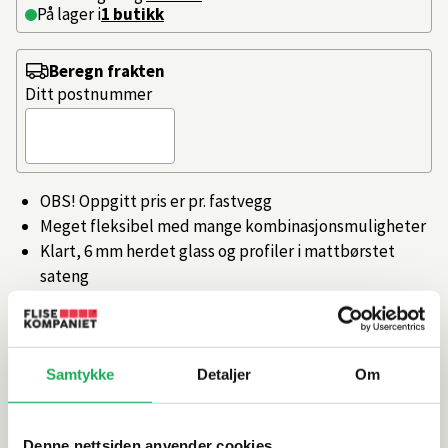
På lager i
1 butikk
Beregn frakten
Ditt postnummer
OBS! Oppgitt pris er pr. fastvegg
Meget fleksibel med mange kombinasjonsmuligheter
Klart, 6 mm herdet glass og profiler i mattbørstet
sateng
Vendbar - kan monteres på både høyre og venstre side
Må kombineres med støttestag (selges separat)
Artikkelnr.
101381361
Samtykke
Detaljer
Om
Produktinformasjon
Denne nettsiden anvender cookies