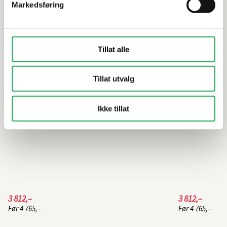
Markedsføring
Fastvegg MATCH D 100 cm, Klart glass
Fastvegg MA
m/sorte profiler
m/sateng pr
Tillat alle
Tillat utvalg
Ikke tillat
3 812,–
3 812,–
Før
4 765,–
Før
4 765,–