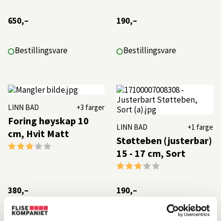
650,–
190,–
Bestillingsvare
Bestillingsvare
LINN BAD
+3 farger
Foring høyskap 10
LINN BAD
+1 farge
cm, Hvit Matt
Støtteben (justerbar)
Karakter:
3.0 av 5 mulige
15 - 17 cm, Sort
Karakter:
3.0 av 5 mulige
380,–
190,–
Bestillingsvare
Bestillingsvare