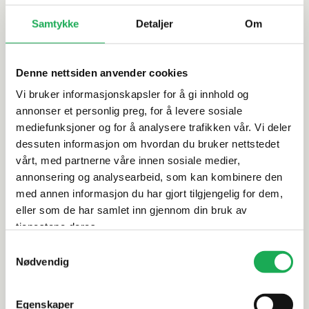
På lager i 1 butikk
Samtykke
Detaljer
Om
Denne nettsiden anvender cookies
LINN BAD
+3 farger
LINN BAD
+3 farger
Vi bruker informasjonskapsler for å gi innhold og
Foring høyskap 5 cm,
Foring
annonser et personlig preg, for å levere sosiale
Hvit Matt
underskap/overskap
mediefunksjoner og for å analysere trafikken vår. Vi deler
10 cm, Hvit Matt
dessuten informasjon om hvordan du bruker nettstedet
vårt, med partnerne våre innen sosiale medier,
270,–
230,–
annonsering og analysearbeid, som kan kombinere den
med annen informasjon du har gjort tilgjengelig for dem,
eller som de har samlet inn gjennom din bruk av
Bestillingsvare
Bestillingsvare
På lager i 1 butikk
tjenestene deres.
Samtykkevalg
Nødvendig
LINN BAD
+3 farger
Egenskaper