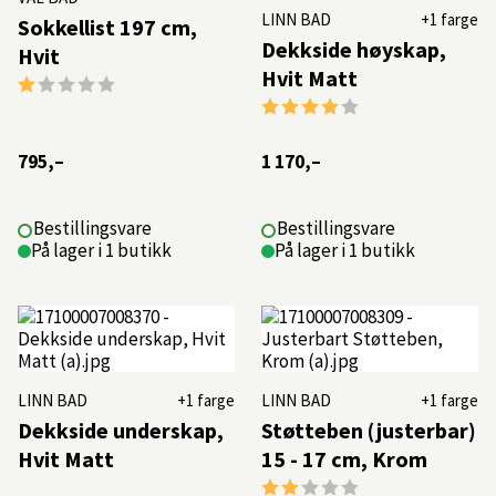
LINN BAD
+1 farge
Sokkellist 197 cm,
Dekkside høyskap,
Hvit
Hvit Matt
Karakter:
1.0 av 5 mulige
Karakter:
4.0 av 5 mulige
795,–
1 170,–
Bestillingsvare
Bestillingsvare
På lager i 1 butikk
På lager i 1 butikk
LINN BAD
+1 farge
LINN BAD
+1 farge
Dekkside underskap,
Støtteben (justerbar)
Hvit Matt
15 - 17 cm, Krom
Karakter:
2.0 av 5 mulige