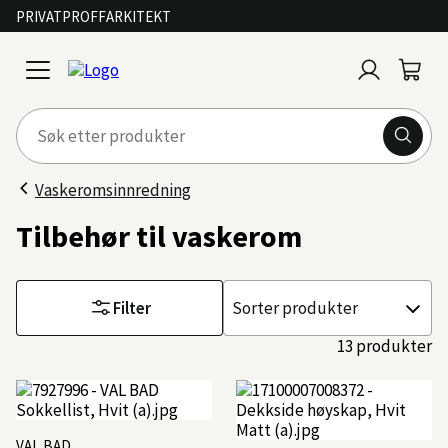
PRIVAT
PROFF
ARKITEKT
Logg
Handl
open
inn
menu
Vaskeromsinnredning
Tilbehør til vaskerom
Filter
Sorter
etter
13 produkter
VAL BAD