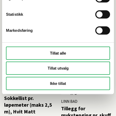
Foring
LINN BAD
underskap/overskap
Uttrekkbar
5 cm, Hvit Matt
Statistikk
skittentøykurv for 40
- 80 cm underskap,
Sølv
Markedsføring
200,–
1 810,–
Tillat alle
Bestillingsvare
Bestillingsvare
På lager i 2 butikker
Tillat utvalg
Ikke tillat
LINN BAD
Sokkellist pr.
LINN BAD
løpemeter (maks 2,5
Tillegg for
m), Hvit Matt
mykstenging pr. skuff