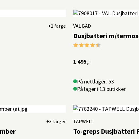
+1 farge
VAL BAD
Dusjbatteri m/termos
Karakter:
4.5 av 5 mulige
1 495,–
På nettlager: 53
På lager i 13 butikker
+3 farger
TAPWELL
Amber
To-greps Dusjbatteri 