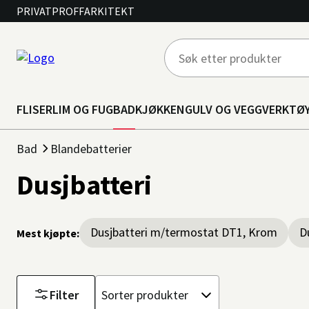
PRIVAT
PROFF
ARKITEKT
FLISER
LIM OG FUG
BAD
KJØKKEN
GULV OG VEGG
VERKTØ
Bad
Blandebatterier
Dusjbatteri
Dusjbatteri m/termostat DT1, Krom
D
Mest kjøpte:
Filter
Sorter