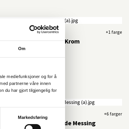
+1 farge
tat XCOL 168 "Classic", Krom
Om
iale mediefunksjoner og for å
 med partnerne våre innen
u har gjort tilgjengelig for
+6 farger
Markedsføring
tat EVM 168, Oksiderende Messing