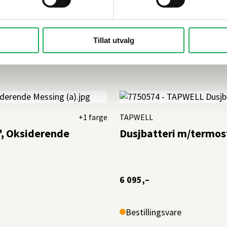
5 095,–
Tillat utvalg
Bestillingsvare
+1 farge
TAPWELL
", Oksiderende
Dusjbatteri m/termos
6 095,–
Bestillingsvare