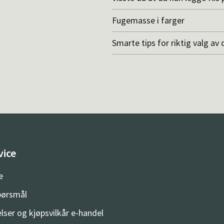
Fugemasse i farger
Smarte tips for riktig valg av 
vice
e
spørsmål
lser og kjøpsvilkår e-handel