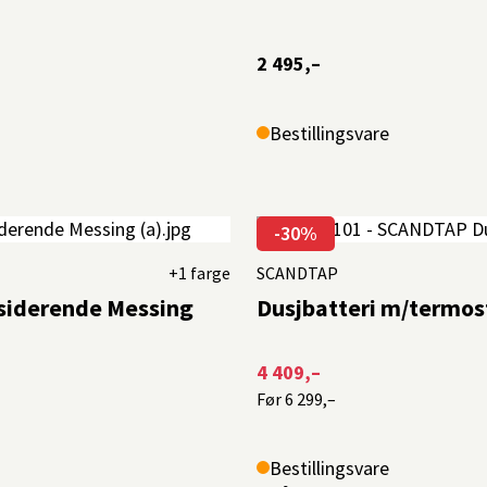
2 495,–
Bestillingsvare
-30%
+1 farge
SCANDTAP
ksiderende Messing
Dusjbatteri m/termost
4 409,–
Før
6 299,–
Bestillingsvare