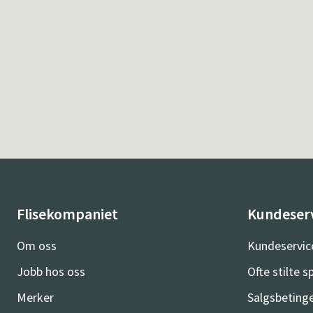
Flisekompaniet
Kundeser
Om oss
Kundeservic
Jobb hos oss
Ofte stilte 
Merker
Salgsbetinge