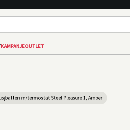
Y
KAMPANJE
OUTLET
usjbatteri m/termostat Steel Pleasure 1, Amber