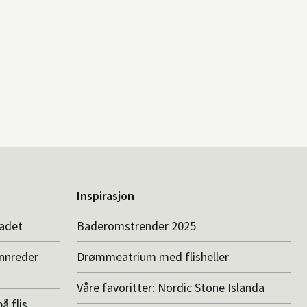
Inspirasjon
badet
Baderomstrender 2025
innreder
Drømmeatrium med flisheller
Våre favoritter: Nordic Stone Islanda
å flis