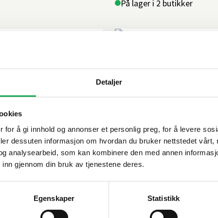
På lager i 2 butikker
+6 farger
TAPWELL
Dusjbatteri m/termos
Detaljer
4 495,–
ookies
Bestillingsvare
 for å gi innhold og annonser et personlig preg, for å levere sos
deler dessuten informasjon om hvordan du bruker nettstedet vårt,
og analysearbeid, som kan kombinere den med annen informasjon d
 inn gjennom din bruk av tjenestene deres.
+6 farger
TAPWELL
Egenskaper
Statistikk
 Black Chrome
Dusjbatteri m/termos