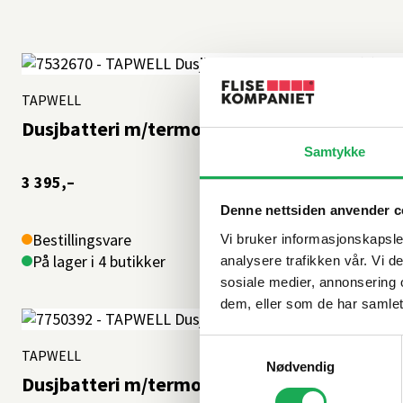
TAPWELL
Dusjbatteri m/termostat EVM 168, Krom
Samtykke
3 395,–
Denne nettsiden anvender c
Bestillingsvare
Vi bruker informasjonskapsler
På lager i 4 butikker
analysere trafikken vår. Vi 
sosiale medier, annonsering 
dem, eller som de har samlet
Samtykkevalg
TAPWELL
Nødvendig
Dusjbatteri m/termostat EVM 168, Brushed