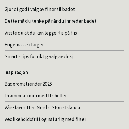
på
Gjør et godt valg av fliser til badet
prosjektet
ditt.
Ønsker
Dette må du tenke på når du innreder badet
du
et
Visste du at du kan legge flis på flis
klassisk
og
Fugemasse i farger
ensfarget
rom,
Smarte tips for riktig valg av dusj
eller
frister
Inspirasjon
det
mer
Baderomstrender 2025
med
en
Drømmeatrium med flisheller
moderne
twist
ved
Våre favoritter: Nordic Stone Islanda
å
kombinere
Vedlikeholdsfritt og naturlig med fliser
forskjellige