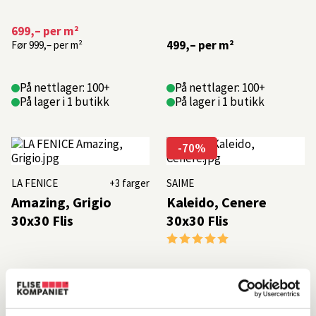
en
harmonisk
699,–
per m²
og
499,–
per m²
Før
999,–
per m²
klassisk
atmosfære.
Enten
På nettlager: 100+
På nettlager: 100+
du
På lager i 1 butikk
På lager i 1 butikk
går
for
minimalistisk,
moderne
-70%
eller
en
LA FENICE
+3 farger
SAIME
mer
Amazing, Grigio
Kaleido, Cenere
leken
stil,
30x30 Flis
30x30 Flis
gir
Karakter:
5.0 av 5 mulige
30x30
flisen
269,–
per m²
deg
899,–
per m²
et
Før
899,–
per m²
hav