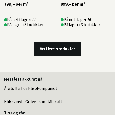
akkurat
799,–
per m²
899,–
per m²
det
uttrykket
du
På nettlager: 77
På nettlager: 50
ønsker.
På lager i 3 butikker
På lager i 3 butikker
Lek
deg
med
å
variere
Vis flere produkter
i
matt
og
blank
overflate
for
Mest lest akkurat nå
å
skape
Årets flis hos Flisekompaniet
et
unikt
Klikkvinyl - Gulvet som tåler alt
og
personlig
Tips og råd
preg