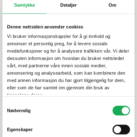
av
Samtykke
Detaljer
Om
På nettlager: 48
På nettlager: 48
muligheter.
På lager i 3 butikker
På lager i 1 butikk
Stort
utvalg
Denne nettsiden anvender cookies
fliser
Vi bruker informasjonskapsler for å gi innhold og
-
annonser et personlig preg, for å levere sosiale
RAKO
+5 farger
RAKO
+2 farger
uendelige
mediefunksjoner og for å analysere trafikken vår. Vi deler
Extra, Ivory 30x30 Flis
Form, Dark Grey
valgmuligheter
dessuten informasjon om hvordan du bruker nettstedet
Karakter:
5.0 av 5 mulige
30x30 Flis
vårt, med partnerne våre innen sosiale medier,
Med
Karakter:
4.5 av 5 mulige
vårt
annonsering og analysearbeid, som kan kombinere den
brede
med annen informasjon du har gjort tilgjengelig for dem,
sortiment
799,–
per m²
399,–
per m²
eller som de har samlet inn gjennom din bruk av
av
tjenestene deres.
30x30
fliser
Samtykkevalg
På nettlager: 100+
På nettlager: 5
kan
Nødvendig
På lager i 7 butikker
du
enkelt
finne
Egenskaper
noe