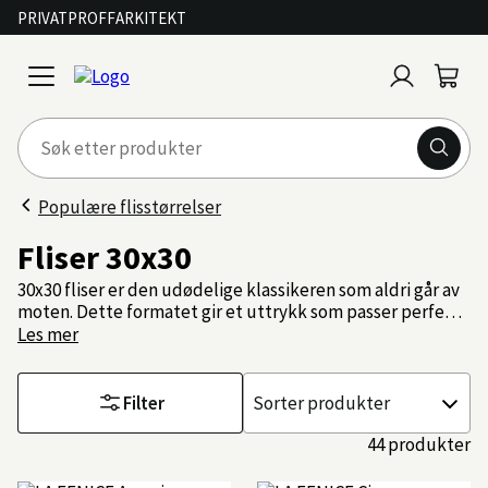
PRIVAT
PROFF
ARKITEKT
Logg
Handl
open
inn
menu
Populære flisstørrelser
Fliser 30x30
30x30 fliser er den udødelige klassikeren som aldri går av
moten. Dette formatet gir et uttrykk som passer perfekt
30x30
på både bad, kjøkken og andre rom hvor du vil skape en
Les mer
fliser
harmonisk og klassisk atmosfære. Enten du går for
er
minimalistisk, moderne eller en mer leken stil, gir 30x30
den
flisen deg et hav av m...
Filter
Sorter
udødelige
etter
klassikeren
44 produkter
som
aldri