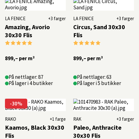
går
av
moten.
LA FENICE
+3 farger
LA FENICE
+3 farger
Dette
Amazing, Avorio
Circus, Sand 30x30
formatet
30x30 Flis
Flis
gir
Karakter:
5.0 av 5 mulige
Karakter:
5.0 av 5 mulige
et
uttrykk
som
899,–
per m²
899,–
per m²
passer
perfekt
på
På nettlager: 87
På nettlager: 63
både
På lager i 4 butikker
På lager i 5 butikker
bad,
kjøkken
og
-30%
andre
rom
hvor
RAKO
+1 farge
RAK
+3 farger
du
Kaamos, Black 30x30
Paleo, Anthracite
vil
Flis
30x30 Flis
skape