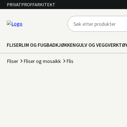
PRIVAT
PROFF
ARKITEKT
FLISER
LIM OG FUG
BAD
KJØKKEN
GULV OG VEGG
VERKTØ
Fliser
Fliser og mosaikk
Flis