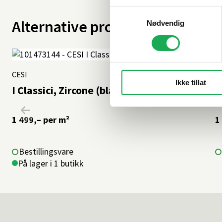
Samtykkevalg
Alternative produkter
Nødvendig
CESI
+62 farger
C
Ikke tillat
I Classici, Zircone (blank) 10x10 Flis
I
1 499,–
per m²
1
Bestillingsvare
På lager i 1 butikk