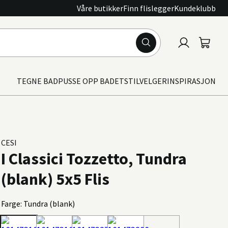
Våre butikker
Finn flislegger
Kundeklubb
Logg
Handle
inn
TEGNE BAD
PUSSE OPP BADET
STILVELGER
INSPIRASJON
CESI
I Classici Tozzetto, Tundra
(blank) 5x5 Flis
Farge: Tundra (blank)