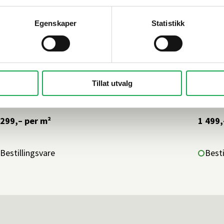
Egenskaper
Statistikk
ESI
+62 farger
TONAL
Tillat utvalg
 Classici, Marina (matt) 10x10 Flis
Natur
 299,–
per m²
1 499,
Bestillingsvare
Besti