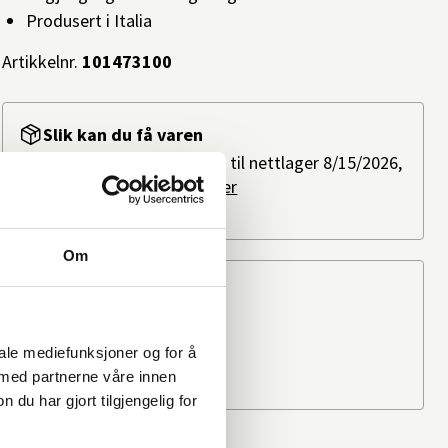
Produsert i Italia
Artikkelnr.
101473100
Slik kan du få varen
Bestillingsvare: Forventes til nettlager 8/15/2026,
ved bestilling i dag.
Les mer
Ikke på lager i butikk
Om
Beregn frakten
Ditt postnummer
iale mediefunksjoner og for å
 med partnerne våre innen
u har gjort tilgjengelig for