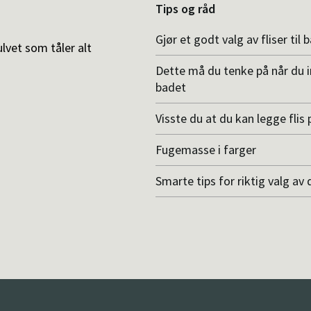
Tips og råd
Gjør et godt valg av fliser til 
ulvet som tåler alt
Dette må du tenke på når du 
badet
Visste du at du kan legge flis p
Fugemasse i farger
Smarte tips for riktig valg av 