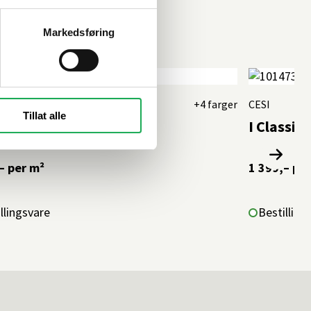
Markedsføring
ITE
+4 farger
CESI
Tillat alle
e, Sky 10x40 Flis
I Classic
–
per m²
1 399,–
per
llingsvare
Bestilling