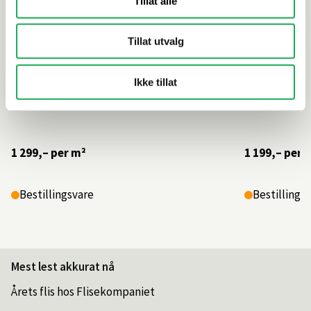
Tillat alle
Tillat utvalg
Ikke tillat
1 299,–
per m²
1 199,–
per 
Bestillingsvare
Bestillings
Mest lest akkurat nå
Årets flis hos Flisekompaniet