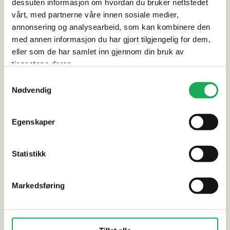
dessuten informasjon om hvordan du bruker nettstedet
Leveringsinformasjon
vårt, med partnerne våre innen sosiale medier,
annonsering og analysearbeid, som kan kombinere den
Dokumentasjon
med annen informasjon du har gjort tilgjengelig for dem,
eller som de har samlet inn gjennom din bruk av
tjenestene deres.
Samtykkevalg
Alternative produkter
Nødvendig
Egenskaper
CESI
+62 farger
CESI
I Classici, Testa Di Moro (matt) 10x10
Metro Ott
Statistikk
Flis
20x20 Flis
Markedsføring