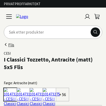
PRIVAT
PROFF
ARKITEKT
Logg
Handl
open
inn
menu
Flis
CESI
I Classici Tozzetto, Antracite (matt)
5x5 Flis
Farge: Antracite (matt)
+ 56