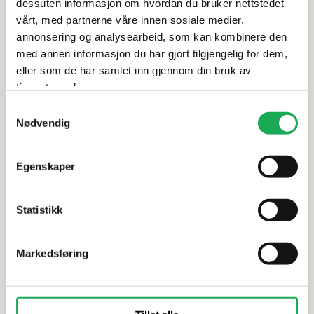
dessuten informasjon om hvordan du bruker nettstedet
Leveringsinformasjon
vårt, med partnerne våre innen sosiale medier,
annonsering og analysearbeid, som kan kombinere den
Dokumentasjon
med annen informasjon du har gjort tilgjengelig for dem,
eller som de har samlet inn gjennom din bruk av
tjenestene deres.
Samtykkevalg
Alternative produkter
Nødvendig
Egenskaper
CESI
+5 farger
CESI
I Classici, Perla (matt) 15x15 Flis
I Classici,
Statistikk
Markedsføring