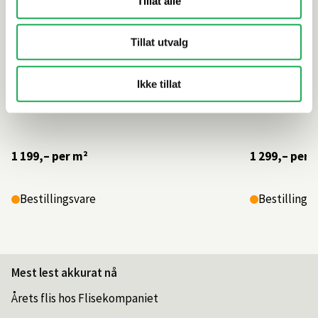
Tillat alle
Tillat utvalg
Ikke tillat
1 199,–
per m²
1 299,–
per 
Bestillingsvare
Bestillings
Mest lest akkurat nå
Årets flis hos Flisekompaniet