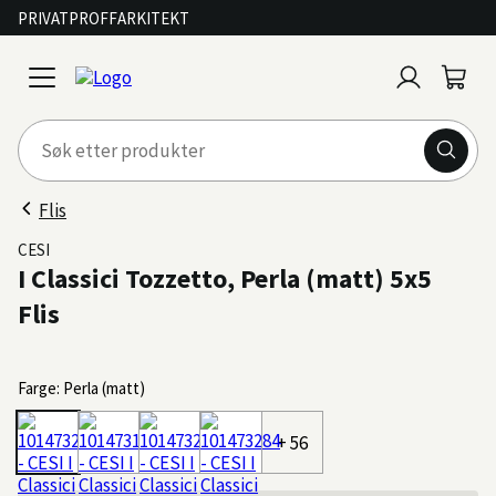
PRIVAT
PROFF
ARKITEKT
Logg
Handl
open
inn
menu
Flis
CESI
I Classici Tozzetto, Perla (matt) 5x5
Flis
Farge: Perla (matt)
+ 56