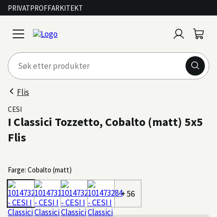
PRIVAT
PROFF
ARKITEKT
Logg
Handl
open
inn
menu
Flis
CESI
I Classici Tozzetto, Cobalto (matt) 5x5
Flis
Farge: Cobalto (matt)
+ 56