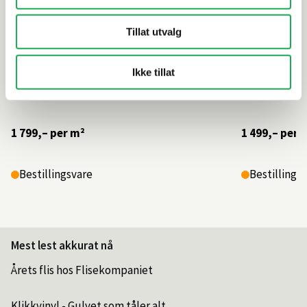
Tillat utvalg
Ikke tillat
1 799,–
per m²
1 499,–
per 
Bestillingsvare
Bestillings
Mest lest akkurat nå
Årets flis hos Flisekompaniet
Klikkvinyl - Gulvet som tåler alt