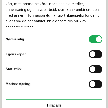
Leveringsinformasjon
vårt, med partnerne våre innen sosiale medier,
annonsering og analysearbeid, som kan kombinere den
med annen informasjon du har gjort tilgjengelig for dem,
Dokumentasjon
eller som de har samlet inn gjennom din bruk av
tjenestene deres.
Samtykkevalg
Nødvendig
Alternative produkter
Egenskaper
CESI
+61 farger
CESI
Statistikk
I Classici, Cobalto (matt) 20x20 Flis
I Classici,
Markedsføring
Tillat alle