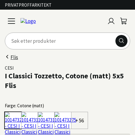
PRIVAT
PROFF
ARKITEKT
Logg
Handl
open
inn
menu
Flis
CESI
I Classici Tozzetto, Cotone (matt) 5x5
Flis
Farge: Cotone (matt)
+ 56