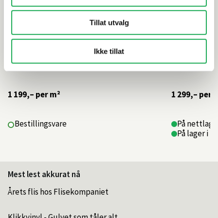
Tillat utvalg
Ikke tillat
1 199,–
per m²
1 299,–
per 
Bestillingsvare
På nettlager
På lager i 4
Mest lest akkurat nå
Årets flis hos Flisekompaniet
Klikkvinyl - Gulvet som tåler alt