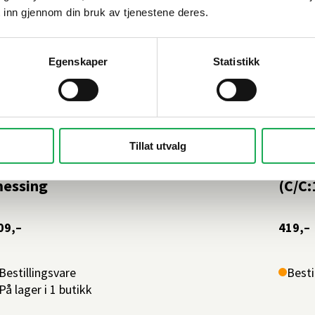
 inn gjennom din bruk av tjenestene deres.
Egenskaper
Statistikk
ESLAG DESIGN
+2 farger
BESLAG
Tillat utvalg
ANOR T-håndtak 54 mm, Antikk
MANO
essing
(C/C:
09,–
419,–
Bestillingsvare
Besti
På lager i 1 butikk