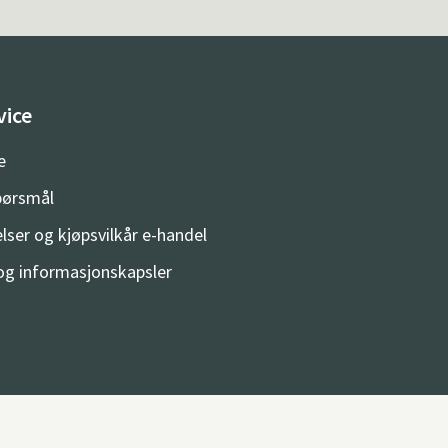
vice
e
spørsmål
lser og kjøpsvilkår e-handel
og informasjonskapsler