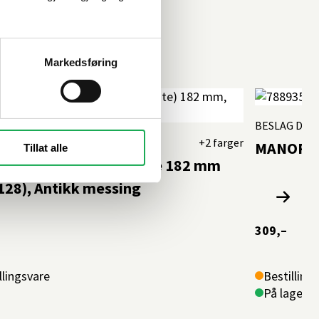
Markedsføring
BESLAG DES
 DESIGN
+2 farger
MANOR Hå
Tillat alle
R Håndtak m/bakplate 182 mm
128), Antikk messing
309,–
llingsvare
Bestilling
På lager i 