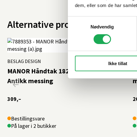
dem, eller som de har samlet
Samtykkevalg
Alternative produkter
Nødvendig
BESLAG DESIGN
+2 farger
B
Ikke tillat
MANOR Håndtak 182 mm (C/C:128),
M
Antikk messing
m
309,–
2
Bestillingsvare
På lager i 2 butikker