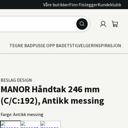
Våre butikker
Finn flislegger
Kundeklubb
Logg
Handle
inn
TEGNE BAD
PUSSE OPP BADET
STILVELGER
INSPIRASJON
BESLAG DESIGN
MANOR Håndtak 246 mm
(C/C:192), Antikk messing
Farge: Antikk messing