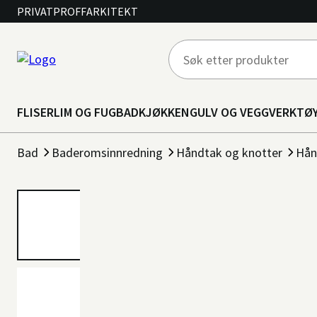
PRIVAT
PROFF
ARKITEKT
FLISER
LIM OG FUG
BAD
KJØKKEN
GULV OG VEGG
VERKTØ
Bad
Baderomsinnredning
Håndtak og knotter
Hån