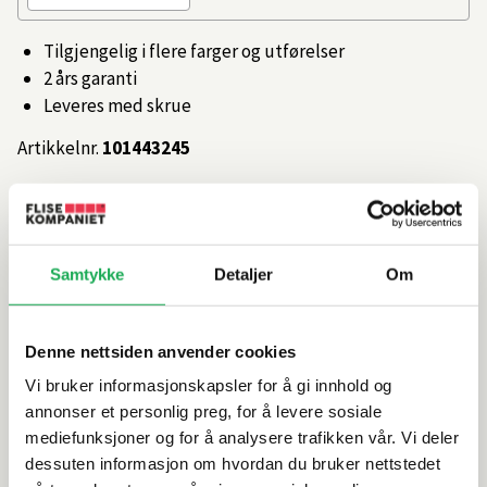
Tilgjengelig i flere farger og utførelser
2 års garanti
Leveres med skrue
Artikkelnr.
101443245
Produktinformasjon
Samtykke
Detaljer
Om
Spesifikasjoner
Denne nettsiden anvender cookies
Rengjøring og vedlikehold
Vi bruker informasjonskapsler for å gi innhold og
annonser et personlig preg, for å levere sosiale
Leveringsinformasjon
mediefunksjoner og for å analysere trafikken vår. Vi deler
dessuten informasjon om hvordan du bruker nettstedet