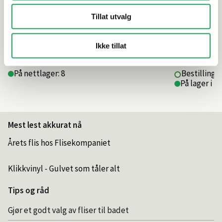
Tillat utvalg
209,–
309,–
Ikke tillat
På nettlager: 8
Bestillings
På lager i 1
Mest lest akkurat nå
Årets flis hos Flisekompaniet
Klikkvinyl - Gulvet som tåler alt
Tips og råd
Gjør et godt valg av fliser til badet