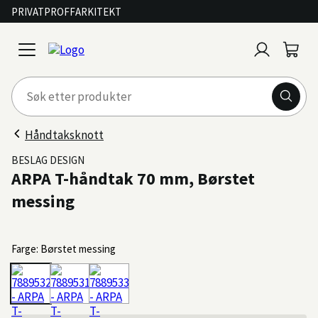
PRIVAT
PROFF
ARKITEKT
Logg
Handl
open
inn
menu
Håndtaksknott
BESLAG DESIGN
ARPA T-håndtak 70 mm, Børstet
messing
Farge: Børstet messing