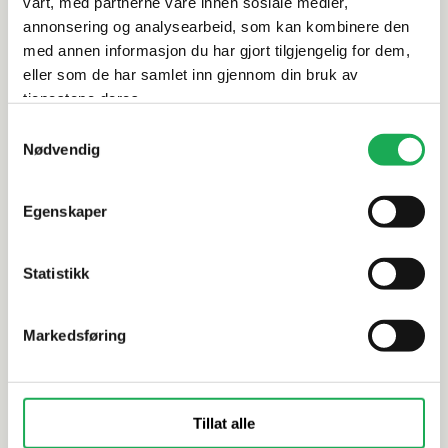
vårt, med partnerne våre innen sosiale medier,
annonsering og analysearbeid, som kan kombinere den
Alternative produkter
med annen informasjon du har gjort tilgjengelig for dem,
eller som de har samlet inn gjennom din bruk av
tjenestene deres.
Samtykkevalg
BESLAG DESIGN
+3 farger
BESLAG DESIG
Nødvendig
HELIX T-håndtak 60 mm, Messing
MANOR Hån
Gull
Egenskaper
Statistikk
Markedsføring
Tillat alle