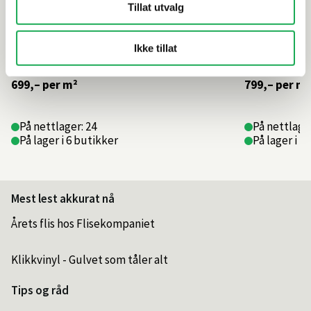
Tillat utvalg
Ikke tillat
699,–
per m²
799,–
per m²
På nettlager: 24
På nettlage
På lager i 6 butikker
På lager i 1
Mest lest akkurat nå
Årets flis hos Flisekompaniet
Klikkvinyl - Gulvet som tåler alt
Tips og råd