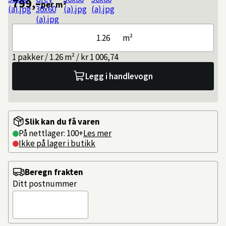
799,–
per m²
m²
1 pakker / 1.26 m² / kr 1 006,74
Legg i handlevogn
Slik kan du få varen
På nettlager: 100+
Les mer
Ikke på lager i butikk
Beregn frakten
Ditt postnummer