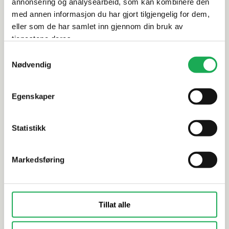
Dokumentasjon
annonsering og analysearbeid, som kan kombinere den
med annen informasjon du har gjort tilgjengelig for dem,
eller som de har samlet inn gjennom din bruk av
tjenestene deres.
Alternative produkter
Samtykkevalg
Nødvendig
RAK
+3 farger
LA FENICE
Egenskaper
Marte, Antracite 30x60 Flis
Circus, Ant
Statistikk
Markedsføring
Tillat alle