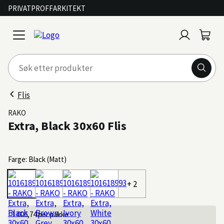
PRIVAT
PROFF
ARKITEKT
Logg
Handl
open
inn
menu
Flis
RAKO
Extra, Black 30x60 Flis
Farge: Black (Matt)
+ 2
1 006,74
per pakke