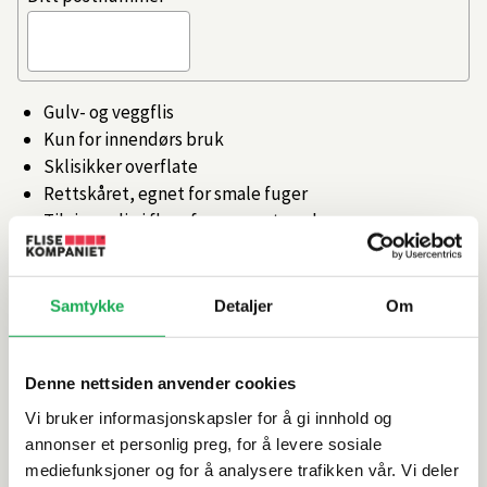
Gulv- og veggflis
Kun for innendørs bruk
Sklisikker overflate
Rettskåret, egnet for smale fuger
Tilgjengelig i flere farger og størrelser
Artikkelnr.
101360874
Samtykke
Detaljer
Om
Produktinformasjon
Denne nettsiden anvender cookies
Spesifikasjoner
Vi bruker informasjonskapsler for å gi innhold og
annonser et personlig preg, for å levere sosiale
mediefunksjoner og for å analysere trafikken vår. Vi deler
Rengjøring og vedlikehold