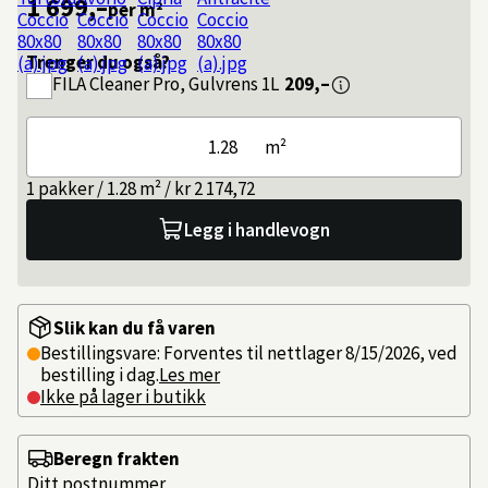
1 699,–
per m²
Trenger du også?
FILA
Cleaner Pro, Gulvrens 1L
209,–
m²
1 pakker / 1.28 m² / kr 2 174,72
Legg i handlevogn
Slik kan du få varen
Bestillingsvare: Forventes til nettlager 8/15/2026, ved
bestilling i dag.
Les mer
Ikke på lager i butikk
Beregn frakten
Ditt postnummer