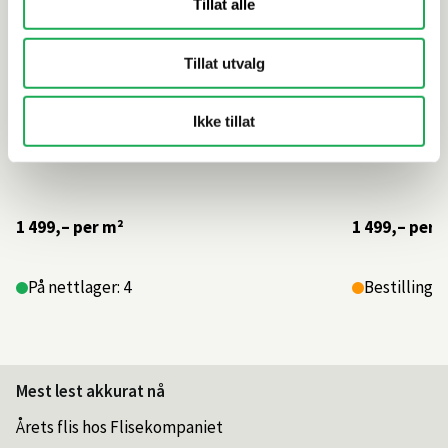
Tillat alle
Tillat utvalg
Ikke tillat
1 499,–
per m²
1 499,–
per 
På nettlager: 4
Bestillings
Mest lest akkurat nå
Årets flis hos Flisekompaniet