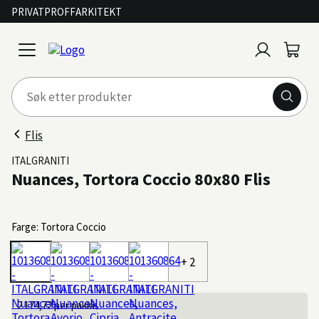
PRIVAT
PROFF
ARKITEKT
Logg
Handl
open
inn
menu
Flis
ITALGRANITI
Nuances, Tortora Coccio 80x80 Flis
Farge: Tortora Coccio
+ 2
2 174,72
per pakke