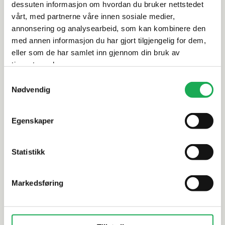
dessuten informasjon om hvordan du bruker nettstedet
vårt, med partnerne våre innen sosiale medier,
Leveringsinformasjon
annonsering og analysearbeid, som kan kombinere den
med annen informasjon du har gjort tilgjengelig for dem,
eller som de har samlet inn gjennom din bruk av
Dokumentasjon
tjenestene deres.
Samtykkevalg
Nødvendig
Alternative produkter
Egenskaper
ERGON
+1 farge
ITALGRANITI
Statistikk
Lombarda, Bianco 90x90 Flis
Nuances, C
Markedsføring