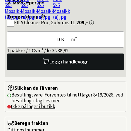
2 999,–
per m²
Trenger du også?
FILA
Cleaner Pro, Gulvrens 1L
209,–
m²
1 pakker / 1.08 m² / kr 3 238,92
Legg i handlevogn
Slik kan du få varen
Bestillingsvare: Forventes til nettlager 8/19/2026, ved
bestilling i dag.
Les mer
Ikke på lager i butikk
Beregn frakten
Ditt postnummer