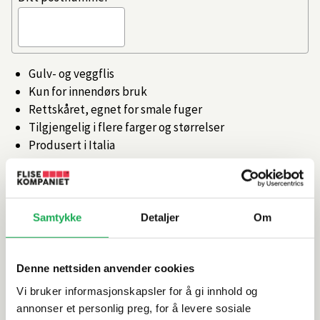
Gulv- og veggflis
Kun for innendørs bruk
Rettskåret, egnet for smale fuger
Tilgjengelig i flere farger og størrelser
Produsert i Italia
Artikkelnr.
101368918
Samtykke
Detaljer
Om
Produktinformasjon
Denne nettsiden anvender cookies
Spesifikasjoner
Vi bruker informasjonskapsler for å gi innhold og
annonser et personlig preg, for å levere sosiale
Rengjøring og vedlikehold