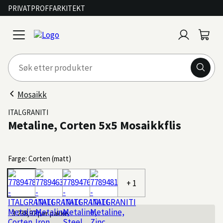
PRIVAT
PROFF
ARKITEKT
Logg
Handl
open
inn
menu
Mosaikk
ITALGRANITI
Metaline, Corten 5x5 Mosaikkflis
Farge: Corten (matt)
+ 1
3 238,92
per pakke