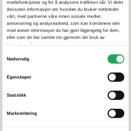
mediefunksjoner og for å analysere trafikken vår. Vi deler
dessuten informasjon om hvordan du bruker nettstedet
Leveringsinformasjon
vårt, med partnerne våre innen sosiale medier,
annonsering og analysearbeid, som kan kombinere den
med annen informasjon du har gjort tilgjengelig for dem,
Dokumentasjon
eller som de har samlet inn gjennom din bruk av
tjenestene deres.
Samtykkevalg
Alternative produkter
Nødvendig
Egenskaper
ITALGRANITI
+4 farger
ITALGRANITI
Metaline, Corten 2x2 Mosaikkflis
Metaline, 
Statistikk
Markedsføring