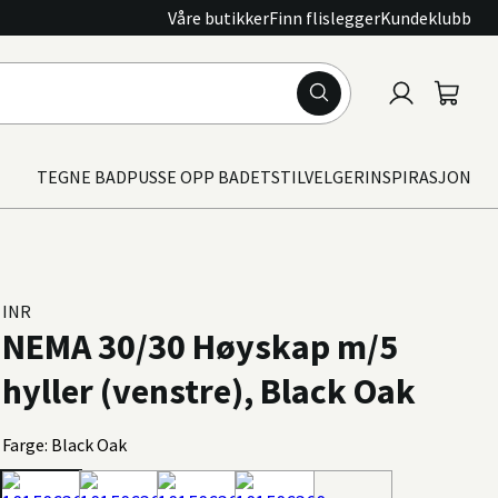
Våre butikker
Finn flislegger
Kundeklubb
Logg
Handle
inn
TEGNE BAD
PUSSE OPP BADET
STILVELGER
INSPIRASJON
INR
NEMA 30/30 Høyskap m/5
hyller (venstre), Black Oak
Farge: Black Oak