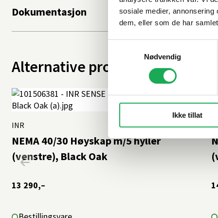
Dokumentasjon
sosiale medier, annonsering 
dem, eller som de har samlet
Samtykkevalg
Nødvendig
Alternative produkter
Ikke tillat
INR
+11 farger
I
NEMA 40/30 Høyskap m/5 hyller
N
(venstre), Black Oak
(
13 290,–
1
Bestillingsvare