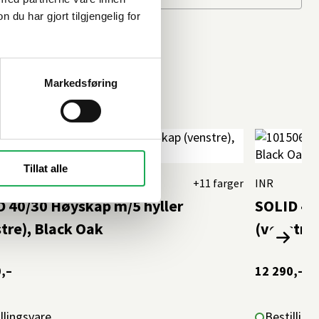
u har gjort tilgjengelig for
Markedsføring
Tillat alle
+11 farger
INR
 40/30 Høyskap m/5 hyller
SOLID 40
tre), Black Oak
(venstre)
,–
12 290,–
llingsvare
Bestilling