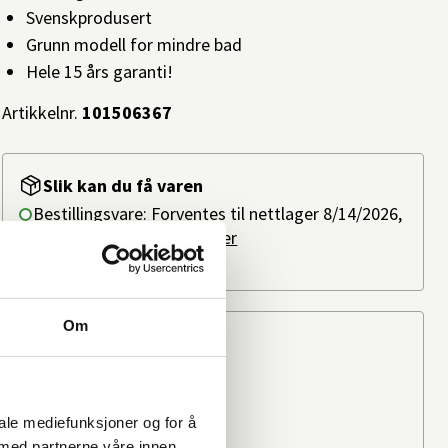
Svenskprodusert
Grunn modell for mindre bad
Hele 15 års garanti!
Artikkelnr.
101506367
Slik kan du få varen
Bestillingsvare: Forventes til nettlager 8/14/2026,
ved bestilling i dag.
Les mer
Ikke på lager i butikk
Om
Beregn frakten
Ditt postnummer
iale mediefunksjoner og for å
 med partnerne våre innen