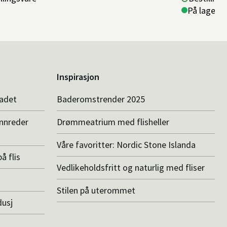
På lager i 
Inspirasjon
badet
Baderomstrender 2025
innreder
Drømmeatrium med flisheller
Våre favoritter: Nordic Stone Islanda
å flis
Vedlikeholdsfritt og naturlig med fliser
Stilen på uterommet
dusj