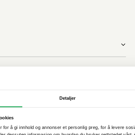
Detaljer
ookies
 for å gi innhold og annonser et personlig preg, for å levere sos
deler dessuten informasjon om hvordan du bruker nettstedet vårt,