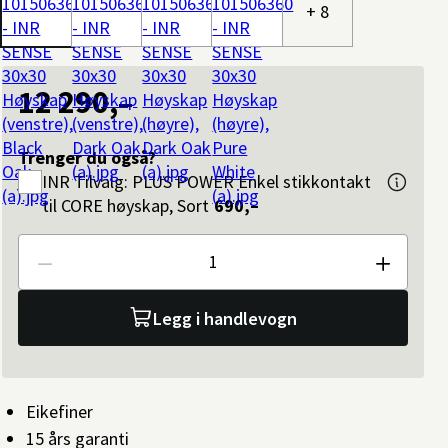
+ 8
12 290,–
Trenger du også?
INR
Tilvalg: PLUS POWER Enkel stikkontakt
til CORE høyskap, Sort
690,–
Antall
Legg i handlevogn
Eikefiner
15 års garanti