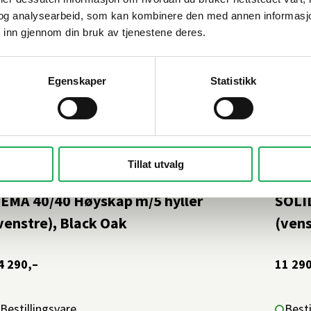
og analysearbeid, som kan kombinere den med annen informasjon d
 inn gjennom din bruk av tjenestene deres.
Egenskaper
Statistikk
Tillat utvalg
NR
+11 farger
INR
EMA 40/40 Høyskap m/5 hyller
SOLID
venstre), Black Oak
(vens
4 290,–
11 290
Bestillingsvare
Besti