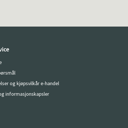
vice
e
spørsmål
lser og kjøpsvilkår e-handel
og informasjonskapsler