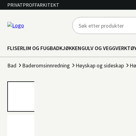
PRIVAT
PROFF
ARKITEKT
FLISER
LIM OG FUG
BAD
KJØKKEN
GULV OG VEGG
VERKTØ
Bad
Baderomsinnredning
Høyskap og sideskap
Hø