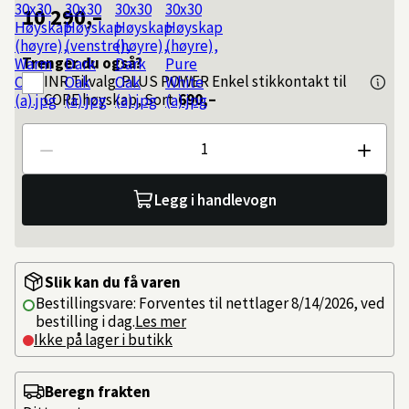
10 290,–
Trenger du også?
INR
Tilvalg: PLUS POWER Enkel stikkontakt til
CORE høyskap, Sort
690,–
Antall
Legg i handlevogn
Slik kan du få varen
Bestillingsvare: Forventes til nettlager 8/14/2026, ved
bestilling i dag.
Les mer
Ikke på lager i butikk
Beregn frakten