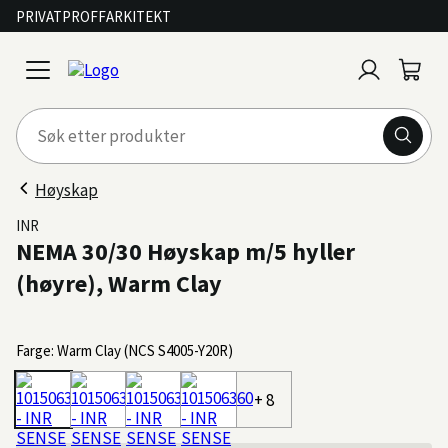
PRIVAT
PROFF
ARKITEKT
Logg
Handl
open
inn
menu
Høyskap
INR
NEMA 30/30 Høyskap m/5 hyller
(høyre), Warm Clay
Farge: Warm Clay (NCS S4005-Y20R)
+ 8