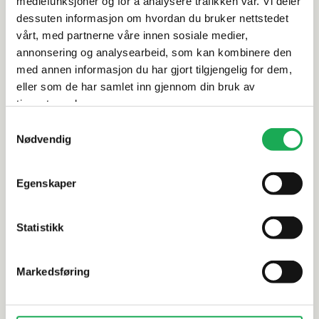
mediefunksjoner og for å analysere trafikken vår. Vi deler
dessuten informasjon om hvordan du bruker nettstedet
vårt, med partnerne våre innen sosiale medier,
Leveringsinformasjon
annonsering og analysearbeid, som kan kombinere den
med annen informasjon du har gjort tilgjengelig for dem,
Dokumentasjon
eller som de har samlet inn gjennom din bruk av
tjenestene deres.
Samtykkevalg
Nødvendig
Alternative produkter
Egenskaper
INR
+11 farger
INR
Statistikk
SOLID 30/30 Høyskap m/5 hyller
SOLID 40/3
(høyre), Warm Clay
(høyre), W
Markedsføring