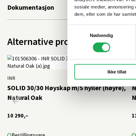
Dokumentasjon
sosiale medier, annonsering 
dem, eller som de har samlet
Samtykkevalg
Nødvendig
Alternative produkter
Ikke tillat
INR
+11 farger
I
SOLID 30/30 Høyskap m/5 hyller (høyre),
N
Natural Oak
N
10 290,–
1
Bestillingsvare