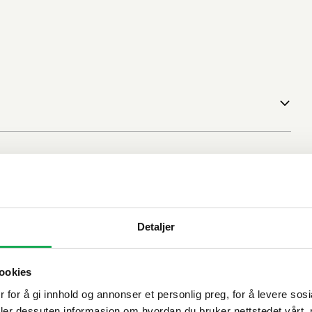
Detaljer
ookies
 for å gi innhold og annonser et personlig preg, for å levere sos
deler dessuten informasjon om hvordan du bruker nettstedet vårt,