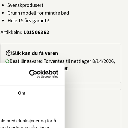
Svenskprodusert
Grunn modell for mindre bad
Hele 15 års garanti!
Artikkelnr.
101506362
Slik kan du få varen
Bestillingsvare: Forventes til nettlager 8/14/2026,
ved bestilling i dag.
Les mer
Ikke på lager i butikk
Om
Beregn frakten
Ditt postnummer
iale mediefunksjoner og for å
 med partnerne våre innen