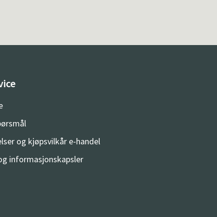
vice
e
spørsmål
lser og kjøpsvilkår e-handel
og informasjonskapsler