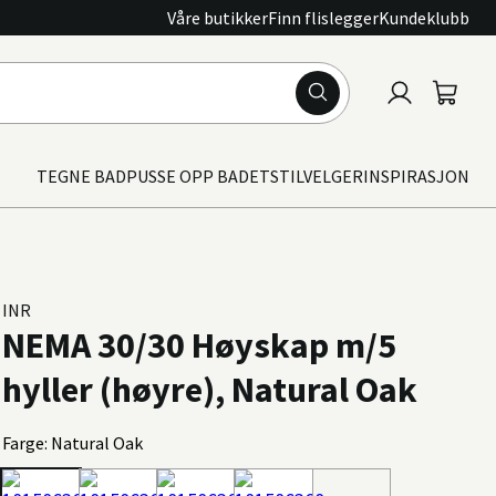
Våre butikker
Finn flislegger
Kundeklubb
Logg
Handle
inn
TEGNE BAD
PUSSE OPP BADET
STILVELGER
INSPIRASJON
INR
NEMA 30/30 Høyskap m/5
hyller (høyre), Natural Oak
Farge: Natural Oak