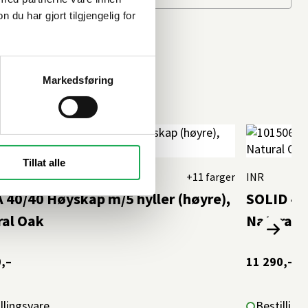
u har gjort tilgjengelig for
Markedsføring
Tillat alle
+11 farger
INR
40/40 Høyskap m/5 hyller (høyre),
SOLID 40/
ral Oak
Natural 
,–
11 290,–
llingsvare
Bestilling