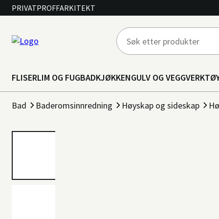
PRIVAT
PROFF
ARKITEKT
FLISER
LIM OG FUG
BAD
KJØKKEN
GULV OG VEGG
VERKTØ
Bad
Baderomsinnredning
Høyskap og sideskap
Hø