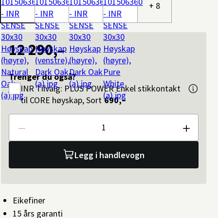
+ 8
12 290,–
Trenger du også?
INR
Tilvalg: PLUS POWER Enkel stikkontakt
til CORE høyskap, Sort
690,–
Antall
Legg i handlevogn
Eikefiner
15 års garanti