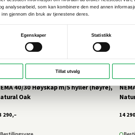
og analysearbeid, som kan kombinere den med annen informasjon d
 inn gjennom din bruk av tjenestene deres.
Egenskaper
Statistikk
Tillat utvalg
NR
+11 farger
INR
EMA 40/30 Høyskap m/5 hyller (høyre),
NEMA 
atural Oak
Natu
3 290,–
14 290
Bestillingsvare
Besti