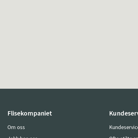
Flisekompaniet
Kundeser
Om oss
Kundeservic