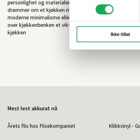
personlighet og materialer som varer. Enten du
drømmer om et kjøkken med klassisk eleganse,
moderne minimalisme eller fargerik mosaikk, er flisene
over kjøkkenbenken et viktig designelement i ethvert
kjøkken
Ikke tillat
Mest lest akkurat nå
Årets flis hos Flisekompaniet
Klikkvinyl - G