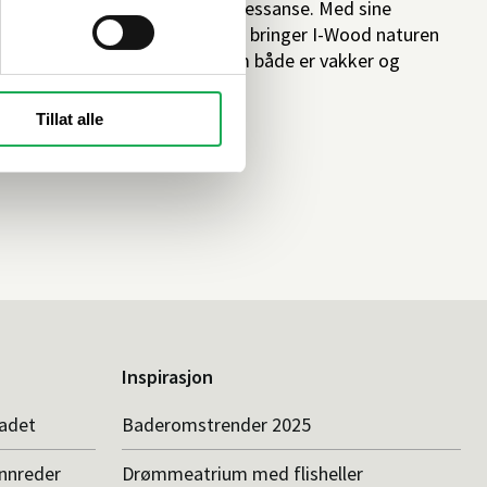
har interiør i tre fått en ny renessanse. Med sine
elegante akustikkpaneler i tre bringer I-Wood naturen
inn i hjemmet på en måte som både er vakker og
funksjonell.
Tillat alle
Inspirasjon
badet
Baderomstrender 2025
innreder
Drømmeatrium med flisheller