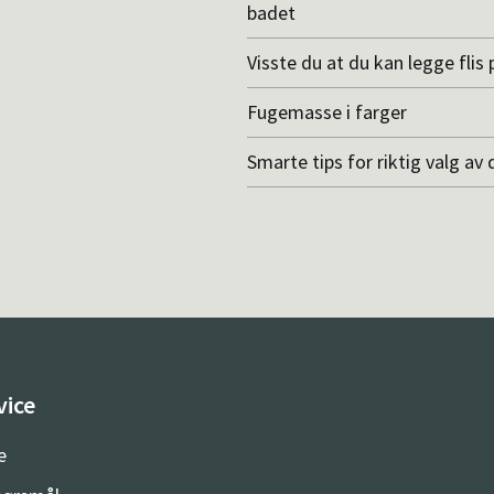
badet
Visste du at du kan legge flis p
Fugemasse i farger
Smarte tips for riktig valg av 
vice
e