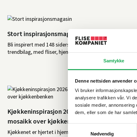
Stort inspirasjonsmagasin
Bli inspirert med 148 siders magasin inklusive 32 siders
trendbilag, med fliser, hjem og baderom
Samtykke
Denne nettsiden anvender c
Vi bruker informasjonskapsler
analysere trafikken vår. Vi 
sosiale medier, annonsering 
Kjøkkeninspirasjon 2026: Trender, flisvalg og
dem, eller som de har samlet
mosaikk over kjøkkenbenken
Samtykkevalg
Kjøkkenet er hjertet i hjemmet, og i 2026 handler alt om
Nødvendig