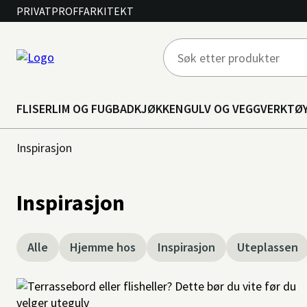
PRIVAT
PROFF
ARKITEKT
FLISER
LIM OG FUG
BAD
KJØKKEN
GULV OG VEGG
VERKTØ
Inspirasjon
Inspirasjon
Alle
Hjemme hos
Inspirasjon
Uteplassen