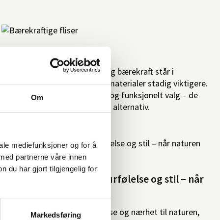
Bærekraftige fliser
I en tid hvor miljøbevissthet og bærekraft står i
sentrum, blir valget av byggematerialer stadig viktigere.
Fliser er ikke bare et estetisk og funksjonelt valg – de
Om
kan også være et miljøvennlig alternativ.
iale mediefunksjoner og for å
 med partnerne våre innen
u har gjort tilgjengelig for
Spileplater som gir naturfølelse og stil – når
naturen flytter inn
I en tid hvor vi søker ro, balanse og nærhet til naturen,
Markedsføring