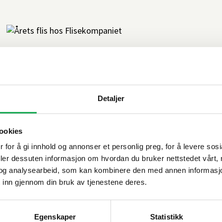
Årets flis hos Flisekompaniet
Shale Sand fra Italgraniti er del av en serie som henter
inspirasjon fra naturen. Denne flisen er inspirert av
sandsteiner og jordens varme fargetoner.
Detaljer
ookies
 for å gi innhold og annonser et personlig preg, for å levere sos
deler dessuten informasjon om hvordan du bruker nettstedet vårt,
Klikkvinyl - Gulvet som tåler alt
og analysearbeid, som kan kombinere den med annen informasjon d
 inn gjennom din bruk av tjenestene deres.
Klikkvinyl - Gulvet som tåler alt! Designet både for bolig
og kommersiell bruk.
Egenskaper
Statistikk