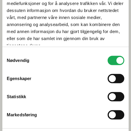
mediefunksjoner og for å analysere trafikken vår. Vi deler
Årets flis hos Flisekompaniet
dessuten informasjon om hvordan du bruker nettstedet
vårt, med partnerne våre innen sosiale medier,
annonsering og analysearbeid, som kan kombinere den
Klikkvinyl - Gulvet som tåler alt
med annen informasjon du har gjort tilgjengelig for dem,
Tips og råd
eller som de har samlet inn gjennom din bruk av
tjenestene deres.
Gjør et godt valg av fliser til badet
Samtykkevalg
Nødvendig
Dette må du tenke på når du innreder badet
Visste du at du kan legge flis på flis
Egenskaper
Fugemasse i farger
Statistikk
Smarte tips for riktig valg av dusj
Inspirasjon
Markedsføring
Baderomstrender 2025