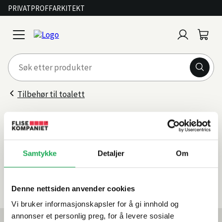
PRIVAT
PROFF
ARKITEKT
Logg
Handl
open
inn
menu
Tilbehør til toalett
Vakuumpumpe
Filter
Samtykke
Detaljer
Om
Sorter
etter
0 produkter
Denne nettsiden anvender cookies
Vi bruker informasjonskapsler for å gi innhold og
annonser et personlig preg, for å levere sosiale
Mest lest akkurat nå