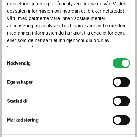
mediefunksjoner og for å analysere trafikken vår. Vi deler
Årets flis hos Flisekompaniet
dessuten informasjon om hvordan du bruker nettstedet
vårt, med partnerne våre innen sosiale medier,
annonsering og analysearbeid, som kan kombinere den
Klikkvinyl - Gulvet som tåler alt
med annen informasjon du har gjort tilgjengelig for dem,
Tips og råd
eller som de har samlet inn gjennom din bruk av
tjenestene deres.
Gjør et godt valg av fliser til badet
Samtykkevalg
Nødvendig
Dette må du tenke på når du innreder badet
Visste du at du kan legge flis på flis
Egenskaper
Fugemasse i farger
Statistikk
Smarte tips for riktig valg av dusj
Inspirasjon
Markedsføring
Baderomstrender 2025