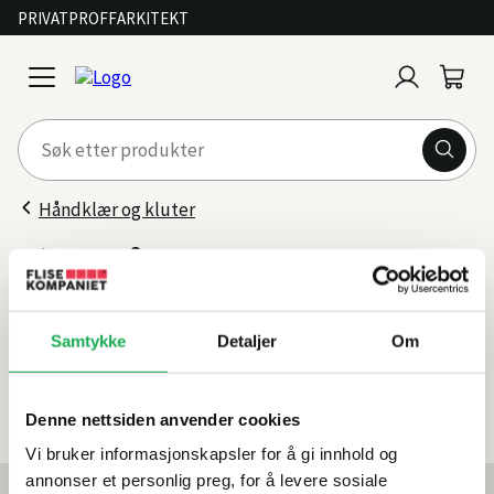
PRIVAT
PROFF
ARKITEKT
Logg
Handl
open
inn
menu
Håndklær og kluter
Gjestehåndkle
Filter
Samtykke
Detaljer
Om
Sorter
etter
0 produkter
Denne nettsiden anvender cookies
Vi bruker informasjonskapsler for å gi innhold og
annonser et personlig preg, for å levere sosiale
Mest lest akkurat nå