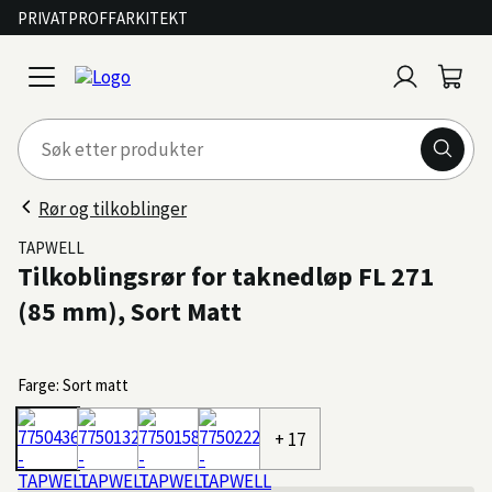
PRIVAT
PROFF
ARKITEKT
Logg
Handl
open
inn
menu
Rør og tilkoblinger
TAPWELL
Tilkoblingsrør for taknedløp FL 271
(85 mm), Sort Matt
Farge: Sort matt
+ 17