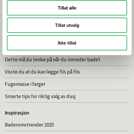
Årets flis hos Flisekompaniet
Tillat alle
Klikkvinyl - Gulvet som tåler alt
Tillat utvalg
Tips og råd
Ikke tillat
Gjør et godt valg av fliser til badet
Dette må du tenke på når du innreder badet
Visste du at du kan legge flis på flis
Fugemasse i farger
Smarte tips for riktig valg av dusj
Inspirasjon
Baderomstrender 2025