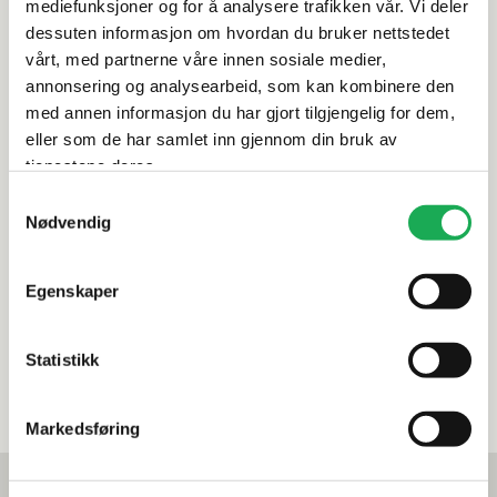
mediefunksjoner og for å analysere trafikken vår. Vi deler
dessuten informasjon om hvordan du bruker nettstedet
Italiensk kvalitetsdesign
vårt, med partnerne våre innen sosiale medier,
For innbyggingssystem
annonsering og analysearbeid, som kan kombinere den
Tilgjengelig i 8 spennende overflatefarger
med annen informasjon du har gjort tilgjengelig for dem,
eller som de har samlet inn gjennom din bruk av
Artikkelnr.
101347865
tjenestene deres.
Samtykkevalg
Nødvendig
Produktinformasjon
Egenskaper
Spesifikasjoner
Statistikk
Leveringsinformasjon
Markedsføring
Mest lest akkurat nå