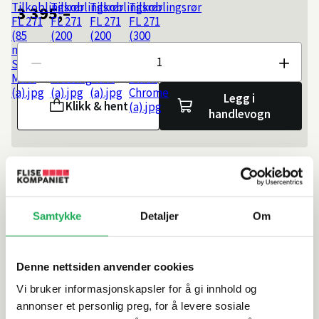
3 395,–
Antall
Legg i
Klikk & hent
handlevogn
Slik kan du få varen
Bestillingsvare: Forventes til nettlager 8/9/2026, ved
bestilling i dag.
Les mer
Samtykke
Detaljer
Om
På lager i
1 butikk
Beregn frakten
Denne nettsiden anvender cookies
Ditt postnummer
Vi bruker informasjonskapsler for å gi innhold og
annonser et personlig preg, for å levere sosiale