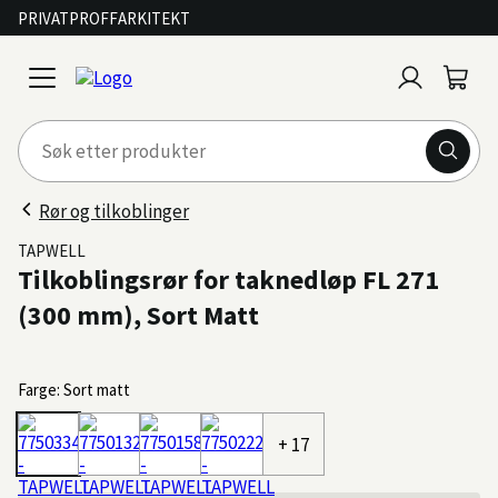
PRIVAT
PROFF
ARKITEKT
Logg
Handl
open
inn
menu
Rør og tilkoblinger
TAPWELL
Tilkoblingsrør for taknedløp FL 271
(300 mm), Sort Matt
Farge: Sort matt
+ 17