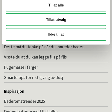
Årets flis hos Flisekompaniet
Tillat alle
Klikkvinyl - Gulvet som tåler alt
Tillat utvalg
Tips og råd
Ikke tillat
Gjør et godt valg av fliser til badet
Dette må du tenke på når du innreder badet
Visste du at du kan legge flis på flis
Fugemasse i farger
Smarte tips for riktig valg av dusj
Inspirasjon
Baderomstrender 2025
Drømmeatrium med flisheller