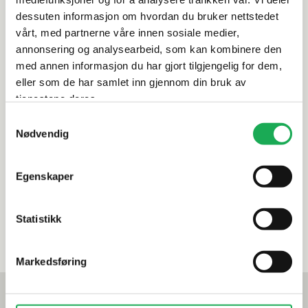
dessuten informasjon om hvordan du bruker nettstedet
Italiensk kvalitetsdesign
vårt, med partnerne våre innen sosiale medier,
For innbyggingssystem
annonsering og analysearbeid, som kan kombinere den
Tilgjengelig i 8 spennende overflatefarger
med annen informasjon du har gjort tilgjengelig for dem,
eller som de har samlet inn gjennom din bruk av
Artikkelnr.
101347797
tjenestene deres.
Samtykkevalg
Nødvendig
Produktinformasjon
Egenskaper
Spesifikasjoner
Leveringsinformasjon
Statistikk
Markedsføring
Mest lest akkurat nå