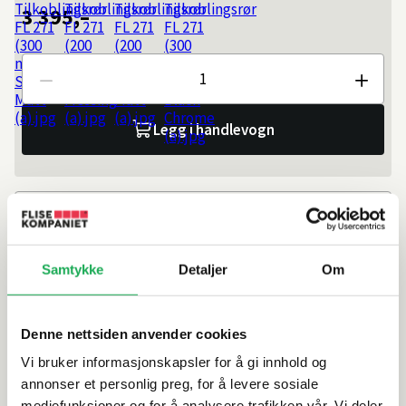
3 395,–
Antall
Legg i handlevogn
Slik kan du få varen
Bestillingsvare: Forventes til nettlager 8/12/2026, ved
bestilling i dag.
Les mer
Ikke på lager i butikk
Samtykke
Detaljer
Om
Beregn frakten
Denne nettsiden anvender cookies
Ditt postnummer
Vi bruker informasjonskapsler for å gi innhold og
annonser et personlig preg, for å levere sosiale
mediefunksjoner og for å analysere trafikken vår. Vi deler