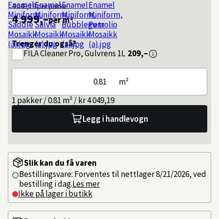
4 049,19
per pakke
4 999,–
per m²
Trenger du også?
FILA
Cleaner Pro, Gulvrens 1L
209,–
m²
1 pakker / 0.81 m² / kr 4 049,19
Legg i handlevogn
Slik kan du få varen
Bestillingsvare: Forventes til nettlager 8/21/2026, ved
bestilling i dag.
Les mer
Ikke på lager i butikk