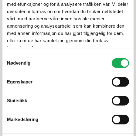
mediefunksjoner og for å analysere trafikken vår. Vi deler
Rengjøring og vedlikehold
dessuten informasjon om hvordan du bruker nettstedet
vårt, med partnerne våre innen sosiale medier,
Leveringsinformasjon
annonsering og analysearbeid, som kan kombinere den
med annen informasjon du har gjort tilgjengelig for dem,
eller som de har samlet inn gjennom din bruk av
Dokumentasjon
tjenestene deres.
Samtykkevalg
Nødvendig
Alternative produkter
Egenskaper
STON PAN·DAN
+19 farger
STON PAN·DA
Statistikk
Enamel Stick, Dust 1,2x9,8
Enamel Her
Mosaikkflis
Mosaikkfli
Markedsføring