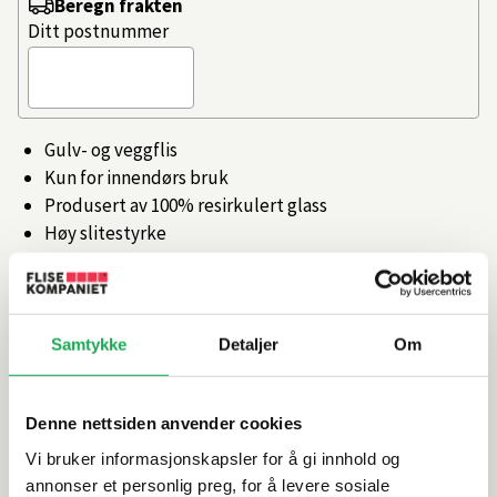
Beregn frakten
Ditt postnummer
Gulv- og veggflis
Kun for innendørs bruk
Produsert av 100% resirkulert glass
Høy slitestyrke
Produsert i Italia
Artikkelnr.
101358608
Samtykke
Detaljer
Om
Produktinformasjon
Denne nettsiden anvender cookies
Spesifikasjoner
Vi bruker informasjonskapsler for å gi innhold og
annonser et personlig preg, for å levere sosiale