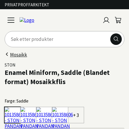
PRIVAT
PROFF
ARKITEKT
Logg
Handl
open
inn
menu
Mosaikk
STON
Enamel Miniform, Saddle (Blandet
format) Mosaikkflis
Farge: Saddle
+ 3