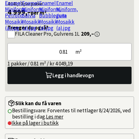
4 049,19
per pakke
4 999,–
per m²
Trenger du også?
FILA
Cleaner Pro, Gulvrens 1L
209,–
m²
1 pakker / 0.81 m² / kr 4 049,19
Legg i handlevogn
Slik kan du få varen
Bestillingsvare: Forventes til nettlager 8/24/2026, ved
bestilling i dag.
Les mer
Ikke på lager i butikk