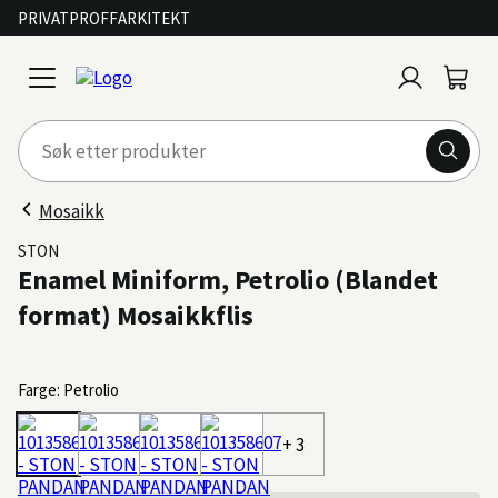
PRIVAT
PROFF
ARKITEKT
Logg
Handl
open
inn
menu
Mosaikk
STON
Enamel Miniform, Petrolio (Blandet
format) Mosaikkflis
Farge: Petrolio
+ 3