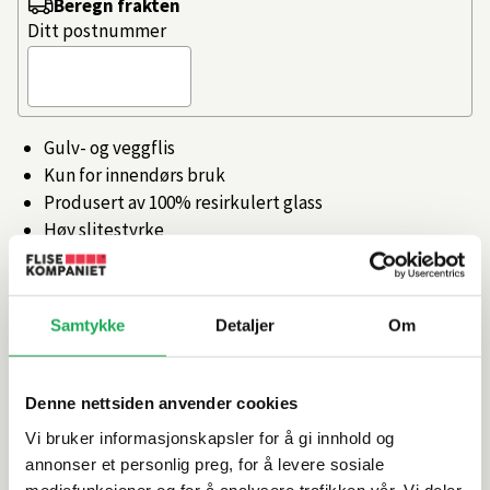
Beregn frakten
Ditt postnummer
Gulv- og veggflis
Kun for innendørs bruk
Produsert av 100% resirkulert glass
Høy slitestyrke
Produsert i Italia
Artikkelnr.
101358606
Samtykke
Detaljer
Om
Produktinformasjon
Denne nettsiden anvender cookies
Vi bruker informasjonskapsler for å gi innhold og
Spesifikasjoner
annonser et personlig preg, for å levere sosiale
mediefunksjoner og for å analysere trafikken vår. Vi deler