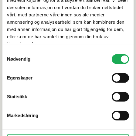
Rengjøring og vedlikehold
dessuten informasjon om hvordan du bruker nettstedet
vårt, med partnerne våre innen sosiale medier,
annonsering og analysearbeid, som kan kombinere den
Leveringsinformasjon
med annen informasjon du har gjort tilgjengelig for dem,
eller som de har samlet inn gjennom din bruk av
Dokumentasjon
tjenestene deres.
Samtykkevalg
Nødvendig
Alternative produkter
Egenskaper
Statistikk
STON PAN·DAN
+3 farger
STON PAN·DA
Enamel 10, Saddle 1x1 Mosaikkflis
Enamel Los
Mosaikkfli
Markedsføring