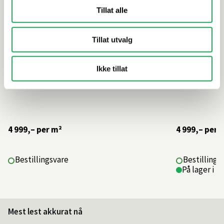
Tillat alle
Tillat utvalg
Ikke tillat
4 999,–
per m²
4 999,–
per 
Bestillingsvare
Bestillings
På lager i 1
Mest lest akkurat nå