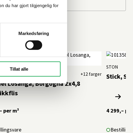
u har gjort tilgjengelig for
Markedsføring
STON
Tillat alle
PAN·DAN
+12 farger
Stick, Si
el Losanga, Borgogna 2x4,8
kkflis
–
per m²
4 299,–
per
llingsvare
Bestilling