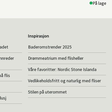
På lager i 
Inspirasjon
badet
Baderomstrender 2025
innreder
Drømmeatrium med flisheller
Våre favoritter: Nordic Stone Islanda
å flis
Vedlikeholdsfritt og naturlig med fliser
Stilen på uterommet
dusj