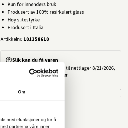
Kun for innendørs bruk
Produsert av 100% resirkulert glass
Høy slitestyrke
Produsert i Italia
Artikkelnr.
101358610
Slik kan du få varen
Bestillingsvare: Forventes til nettlager 8/21/2026,
ved bestilling i dag.
Les mer
Ikke på lager i butikk
Om
Beregn frakten
Ditt postnummer
iale mediefunksjoner og for å
 med partnerne våre innen