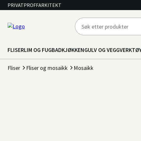
PRIVAT
PROFF
ARKITEKT
FLISER
LIM OG FUG
BAD
KJØKKEN
GULV OG VEGG
VERKTØ
Fliser
Fliser og mosaikk
Mosaikk