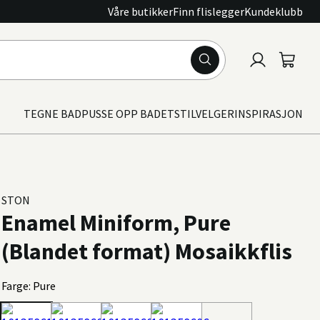
Våre butikker
Finn flislegger
Kundeklubb
Logg
Handle
inn
TEGNE BAD
PUSSE OPP BADET
STILVELGER
INSPIRASJON
STON
Enamel Miniform, Pure
(Blandet format) Mosaikkflis
Farge: Pure