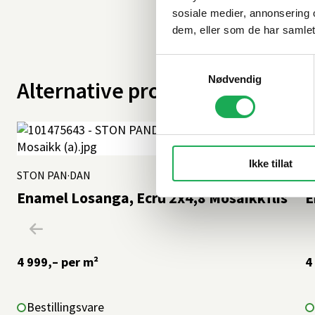
sosiale medier, annonsering 
dem, eller som de har samlet
Samtykkevalg
Nødvendig
Alternative produkter
Ikke tillat
STON PAN·DAN
+12 farger
S
Enamel Losanga, Ecrú 2x4,8 Mosaikkflis
E
4 999,–
per m²
4
Bestillingsvare