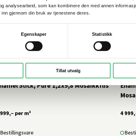
og analysearbeid, som kan kombinere den med annen informasjon d
 inn gjennom din bruk av tjenestene deres.
Egenskaper
Statistikk
Tillat utvalg
TON PAN·DAN
+19 farger
STON 
namel Stick, Pure 1,2x9,8 Mosaikkflis
Enam
Mosai
 999,–
per m²
4 999,
Bestillingsvare
Besti