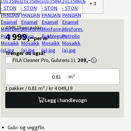
+ 3
4 049,19
per pakke
4 999,–
per m²
Trenger du også?
FILA
Cleaner Pro, Gulvrens 1L
209,–
m²
1 pakker / 0.81 m² / kr 4 049,19
Legg i handlevogn
Gulv- og veggflis