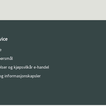
vice
e
spørsmål
lser og kjøpsvilkår e-handel
og informasjonskapsler