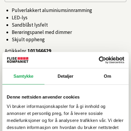
Pulverlakkert aluminiumsinnramming
LED-lys
Sandblåst lysfelt
Berøringspanel med dimmer
Skjult oppheng
Artikkelnr.
101366629
Produktinformasjon
Samtykke
Detaljer
Om
Spesifikasjoner
Denne nettsiden anvender cookies
Vi bruker informasjonskapsler for å gi innhold og
Rengjøring og vedlikehold
annonser et personlig preg, for å levere sosiale
mediefunksjoner og for å analysere trafikken vår. Vi deler
Leveringsinformasjon
dessuten informasjon om hvordan du bruker nettstedet