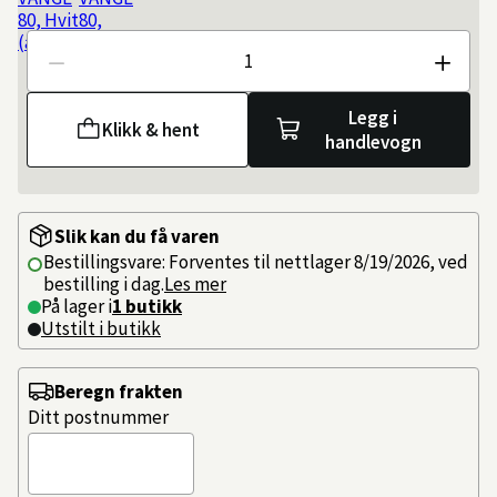
Antall
Legg i
Klikk & hent
handlevogn
Slik kan du få varen
Bestillingsvare: Forventes til nettlager 8/19/2026, ved
bestilling i dag.
Les mer
På lager i
1 butikk
Utstilt i butikk
Beregn frakten
Ditt postnummer