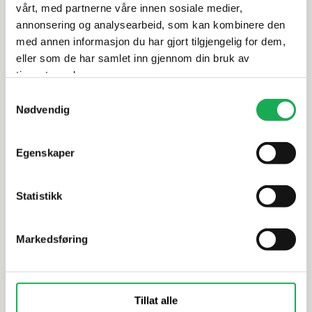
vårt, med partnerne våre innen sosiale medier,
annonsering og analysearbeid, som kan kombinere den
Dokumentasjon
med annen informasjon du har gjort tilgjengelig for dem,
eller som de har samlet inn gjennom din bruk av
tjenestene deres.
Alternative produkter
Samtykkevalg
Nødvendig
INR
Egenskaper
LINN BAD
FEEL 60 Speil m/LED lysskinne
Speil m/L
Statistikk
Markedsføring
Tillat alle