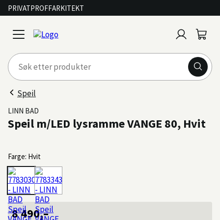
PRIVAT
PROFF
ARKITEKT
Logg
Handl
open
inn
menu
Speil
LINN BAD
Speil m/LED lysramme VANGE 80, Hvit
Farge: Hvit
8 490,–