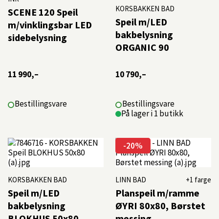
KORSBAKKEN BAD
SCENE 120 Speil
Speil m/LED
m/vinklingsbar LED
bakbelysning
sidebelysning
ORGANIC 90
11 990,–
10 790,–
Bestillingsvare
Bestillingsvare
På lager i 1 butikk
-20%
KORSBAKKEN BAD
LINN BAD
+1 farge
Speil m/LED
Planspeil m/ramme
bakbelysning
ØYRI 80x80, Børstet
BLOKHUS 50x80
messing