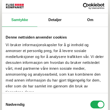
Bestillingsvare
Bestillingsvare
På lager i 1 butikk
Samtykke
Detaljer
Om
-20%
-20%
Denne nettsiden anvender cookies
Vi bruker informasjonskapsler for å gi innhold og
LINN BAD
+1 farge
LINN BAD
+1 farge
annonser et personlig preg, for å levere sosiale
Planspeil m/ramme
Planspeil m/ramme
mediefunksjoner og for å analysere trafikken vår. Vi deler
ØYRI 100x60, Sort
ØYRI 100x60, Børstet
dessuten informasjon om hvordan du bruker nettstedet
matt
messing
vårt, med partnerne våre innen sosiale medier,
annonsering og analysearbeid, som kan kombinere den
1 888,–
1 888,–
med annen informasjon du har gjort tilgjengelig for dem,
Før
2 360,–
Før
2 360,–
eller som de har samlet inn gjennom din bruk av
tjenestene deres.
Bestillingsvare
Bestillingsvare
Samtykkevalg
Nødvendig