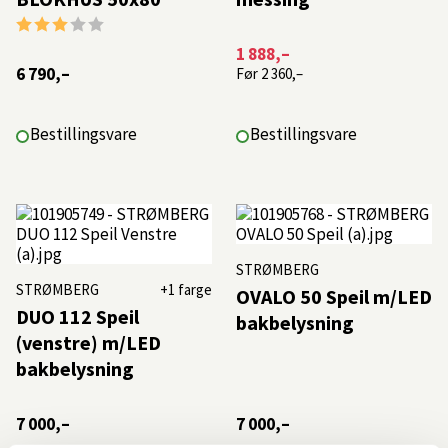
Karakter:
3.0 av 5 mulige
1 888,–
6 790,–
Før
2 360,–
Bestillingsvare
Bestillingsvare
STRØMBERG
STRØMBERG
+1 farge
OVALO 50 Speil m/LED
DUO 112 Speil
bakbelysning
(venstre) m/LED
bakbelysning
7 000,–
7 000,–