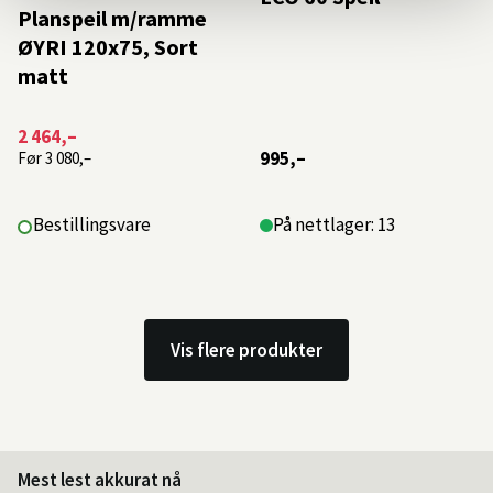
Planspeil m/ramme
ØYRI 120x75, Sort
matt
2 464,–
995,–
Før
3 080,–
Bestillingsvare
På nettlager: 13
Vis flere produkter
Mest lest akkurat nå