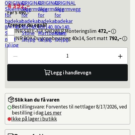
4 392,–
Før
5 490,–
Trenger du også?
INR
SAFE-FIX SHOWER Monteringslim
472,–
INR
BOX Dusjoppbevaring 40x14, Sort matt
792,–
Antall
Legg i handlevogn
Slik kan du få varen
Bestillingsvare: Forventes til nettlager 8/17/2026, ved
bestilling i dag.
Les mer
Ikke på lager i butikk