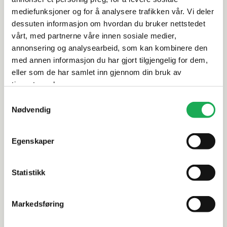
Rengjøring og vedlikehold
mediefunksjoner og for å analysere trafikken vår. Vi deler
dessuten informasjon om hvordan du bruker nettstedet
vårt, med partnerne våre innen sosiale medier,
Leveringsinformasjon
annonsering og analysearbeid, som kan kombinere den
med annen informasjon du har gjort tilgjengelig for dem,
Dokumentasjon
eller som de har samlet inn gjennom din bruk av
tjenestene deres.
Samtykkevalg
Nødvendig
Alternative produkter
-20%
-20%
Egenskaper
INR
+3 farger
INR
Statistikk
LINC 20 ORIGINAL Sidefastfelt 77,5,
ARC 20 ORI
Sort matt
(Venstre),
Markedsføring