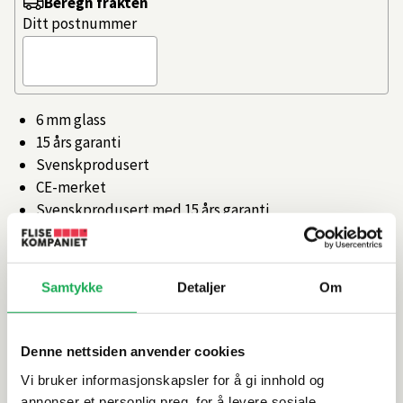
Beregn frakten
Ditt postnummer
6 mm glass
15 års garanti
Svenskprodusert
CE-merket
Svenskprodusert med 15 års garanti
Artikkelnr.
101349091
Samtykke
Detaljer
Om
Produktinformasjon
Denne nettsiden anvender cookies
Spesifikasjoner
Vi bruker informasjonskapsler for å gi innhold og
annonser et personlig preg, for å levere sosiale