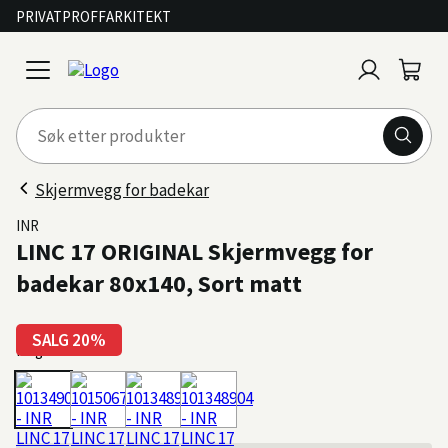
PRIVAT
PROFF
ARKITEKT
Logg
Handl
open
inn
menu
Skjermvegg for badekar
INR
LINC 17 ORIGINAL Skjermvegg for
badekar 80x140, Sort matt
SALG 20%
Farge: Sort matt