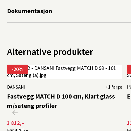
Dokumentasjon
Alternative produkter
-20%
DANSANI
+1 farge
I
Fastvegg MATCH D 100 cm, Klart glass
E
m/sateng profiler
3 812,–
1
Før
4 765,–
F