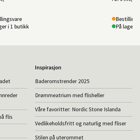
llingsvare
Bestilling
ger i 1 butikk
På lager i 
Inspirasjon
badet
Baderomstrender 2025
innreder
Drømmeatrium med flisheller
Våre favoritter: Nordic Stone Islanda
å flis
Vedlikeholdsfritt og naturlig med fliser
Stilen på uterommet