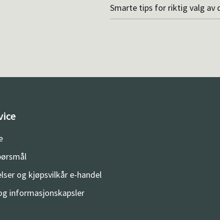
Smarte tips for riktig valg av 
vice
e
spørsmål
lser og kjøpsvilkår e-handel
og informasjonskapsler