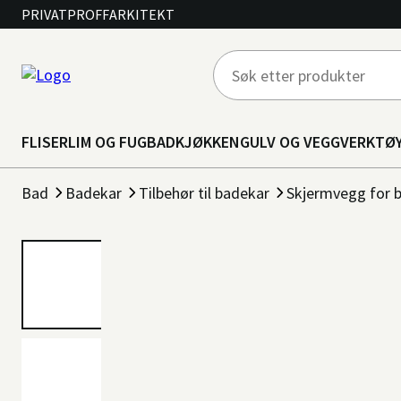
PRIVAT
PROFF
ARKITEKT
FLISER
LIM OG FUG
BAD
KJØKKEN
GULV OG VEGG
VERKTØ
Bad
Badekar
Tilbehør til badekar
Skjermvegg for 