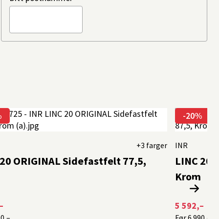
%
-20%
+3 farger
INR
20 ORIGINAL Sidefastfelt 77,5,
LINC 20 
m
Krom
–
5 592,–
90,–
Før
6 990,–