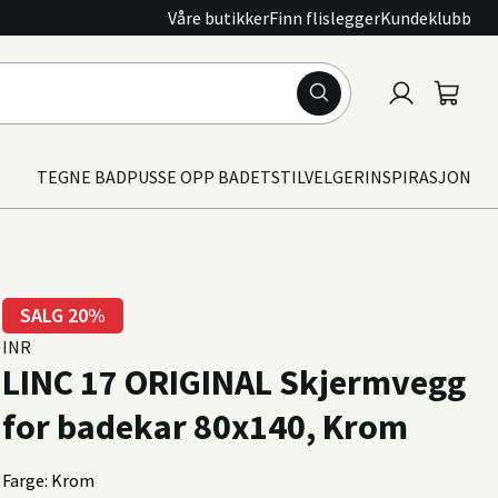
Våre butikker
Finn flislegger
Kundeklubb
Logg
Handle
inn
TEGNE BAD
PUSSE OPP BADET
STILVELGER
INSPIRASJON
SALG 20%
INR
LINC 17 ORIGINAL Skjermvegg
for badekar 80x140, Krom
Farge: Krom