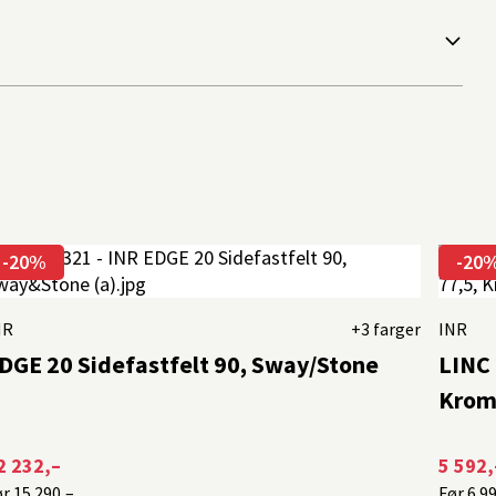
-20%
-20
NR
+3 farger
INR
DGE 20 Sidefastfelt 90, Sway/Stone
LINC 
Kro
2 232,–
5 592,
ør
15 290,–
Før
6 9