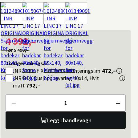
4 392,–
Før
5 490,–
Trenger du også?
INR
SAFE-FIX SHOWER Monteringslim
472,–
INR
BOX Dusjoppbevaring 40x14, Hvit
matt
792,–
Antall
Legg i handlevogn