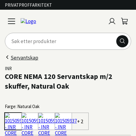
PRIVAT
PROFF
ARKITEKT
Logg
Handl
open
inn
menu
Servantskap
INR
CORE NEMA 120 Servantskap m/2
skuffer, Natural Oak
Farge: Natural Oak
+ 2