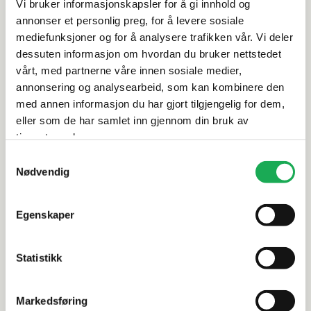
Vi bruker informasjonskapsler for å gi innhold og
annonser et personlig preg, for å levere sosiale
Spesifikasjoner
mediefunksjoner og for å analysere trafikken vår. Vi deler
dessuten informasjon om hvordan du bruker nettstedet
Rengjøring og vedlikehold
vårt, med partnerne våre innen sosiale medier,
annonsering og analysearbeid, som kan kombinere den
med annen informasjon du har gjort tilgjengelig for dem,
Leveringsinformasjon
eller som de har samlet inn gjennom din bruk av
tjenestene deres.
Dokumentasjon
Samtykkevalg
Nødvendig
Alternative produkter
Egenskaper
Statistikk
INR
+5 farger
INR
CORE NEMA 120D Dobbelt
CORE NEMA
Markedsføring