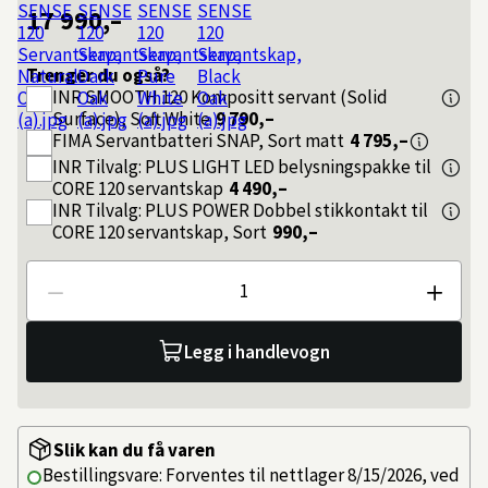
17 990,–
Trenger du også?
INR
SMOOTH 120 Kompositt servant (Solid
Surface), Soft White
9 790,–
FIMA
Servantbatteri SNAP, Sort matt
4 795,–
INR
Tilvalg: PLUS LIGHT LED belysningspakke til
CORE 120 servantskap
4 490,–
INR
Tilvalg: PLUS POWER Dobbel stikkontakt til
CORE 120 servantskap, Sort
990,–
Antall
Legg i handlevogn
Slik kan du få varen
Bestillingsvare: Forventes til nettlager 8/15/2026, ved