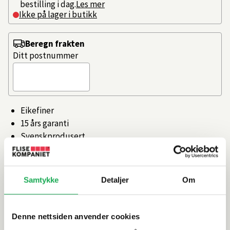
bestilling i dag.
Les mer
Ikke på lager i butikk
Beregn frakten
Ditt postnummer
Eikefiner
15 års garanti
Svenskprodusert
Antisklimatter i alle skuffer.
Hele 15 års garanti!
Samtykke
Detaljer
Om
Artikkelnr.
101505935
Denne nettsiden anvender cookies
Produktinformasjon