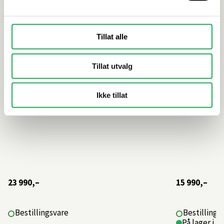
servantskap m/4 skuffer, Natural Oak
skuffer, N
Tillat alle
Tillat utvalg
Ikke tillat
23 990,–
15 990,–
Bestillingsvare
Bestillings
På lager i 1