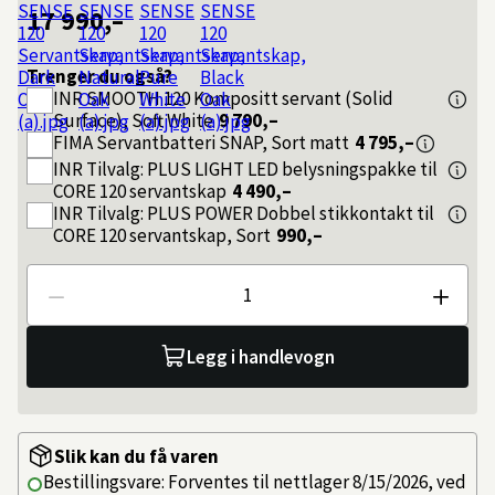
17 990,–
Trenger du også?
INR
SMOOTH 120 Kompositt servant (Solid
Surface), Soft White
9 790,–
FIMA
Servantbatteri SNAP, Sort matt
4 795,–
INR
Tilvalg: PLUS LIGHT LED belysningspakke til
CORE 120 servantskap
4 490,–
INR
Tilvalg: PLUS POWER Dobbel stikkontakt til
CORE 120 servantskap, Sort
990,–
Antall
Legg i handlevogn
Slik kan du få varen
Bestillingsvare: Forventes til nettlager 8/15/2026, ved