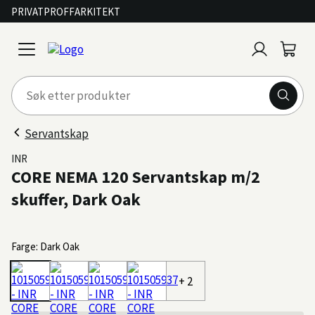
PRIVAT
PROFF
ARKITEKT
Logg
Handl
open
inn
menu
Servantskap
INR
CORE NEMA 120 Servantskap m/2
skuffer, Dark Oak
Farge: Dark Oak
+ 2