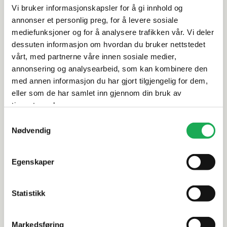
Produktinformasjon
Vi bruker informasjonskapsler for å gi innhold og
annonser et personlig preg, for å levere sosiale
Spesifikasjoner
mediefunksjoner og for å analysere trafikken vår. Vi deler
dessuten informasjon om hvordan du bruker nettstedet
vårt, med partnerne våre innen sosiale medier,
Rengjøring og vedlikehold
annonsering og analysearbeid, som kan kombinere den
med annen informasjon du har gjort tilgjengelig for dem,
Leveringsinformasjon
eller som de har samlet inn gjennom din bruk av
tjenestene deres.
Dokumentasjon
Samtykkevalg
Nødvendig
Egenskaper
Alternative produkter
Statistikk
INR
+5 farger
INR
Markedsføring