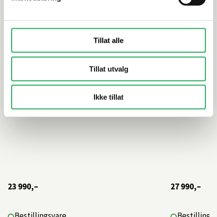
CORE NEMA 120D Dobbelt
CORE NEMA
servantskap m/4 skuffer, Dark Oak
servantska
Tillat alle
Tillat utvalg
Ikke tillat
23 990,–
27 990,–
Bestillingsvare
Bestillings