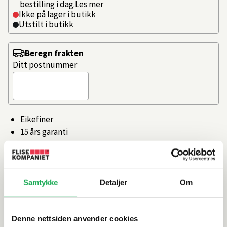
bestilling i dag.
Les mer
Ikke på lager i butikk
Utstilt i butikk
Beregn frakten
Ditt postnummer
Eikefiner
15 års garanti
Svenskprodusert
Antisklimatter i alle skuffer.
Hele 15 års garanti!
Samtykke
Detaljer
Om
Artikkelnr.
101505936
Denne nettsiden anvender cookies