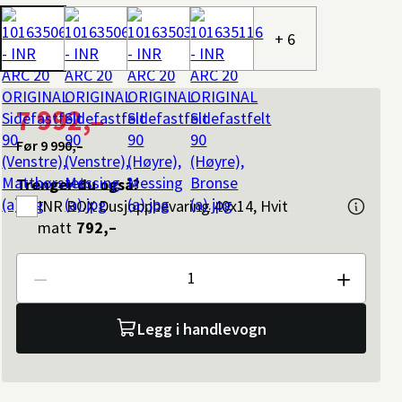
+ 6
7 992,–
Før
9 990,–
Trenger du også?
INR
BOX Dusjoppbevaring 40x14, Hvit
matt
792,–
Antall
Legg i handlevogn