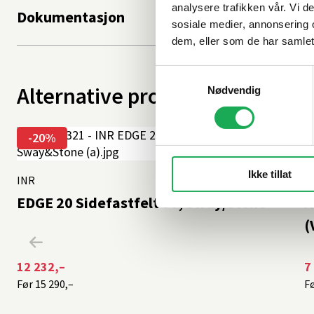
analysere trafikken vår. Vi 
Dokumentasjon
sosiale medier, annonsering 
dem, eller som de har samlet
Samtykkevalg
Alternative produkter
Nødvendig
-20%
Ikke tillat
INR
+3 farger
I
EDGE 20 Sidefastfelt 90, Sway/Stone
A
(
12 232,–
7
Før
15 290,–
F