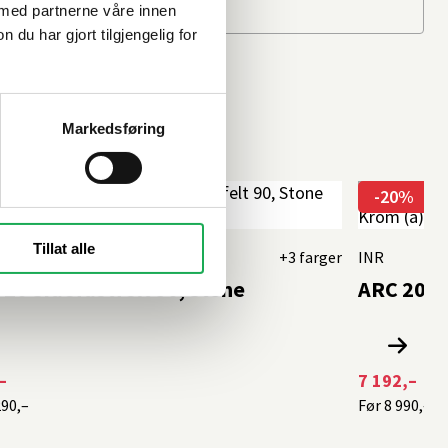
 med partnerne våre innen
u har gjort tilgjengelig for
Markedsføring
%
-20%
Tillat alle
+3 farger
INR
20 Sidefastfelt 90, Stone
ARC 20 F
–
7 192,–
290,–
Før
8 990,–