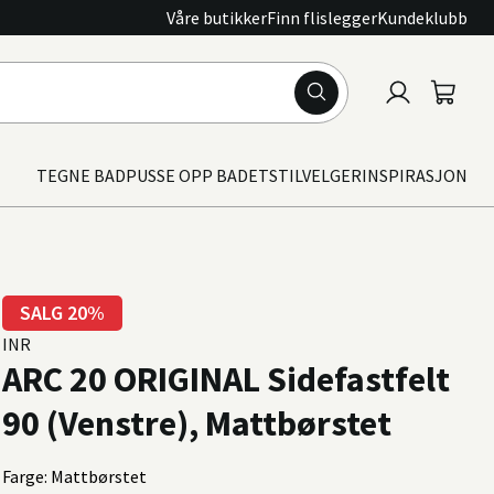
Våre butikker
Finn flislegger
Kundeklubb
Logg
Handle
inn
TEGNE BAD
PUSSE OPP BADET
STILVELGER
INSPIRASJON
SALG 20%
INR
ARC 20 ORIGINAL Sidefastfelt
90 (Venstre), Mattbørstet
Farge: Mattbørstet