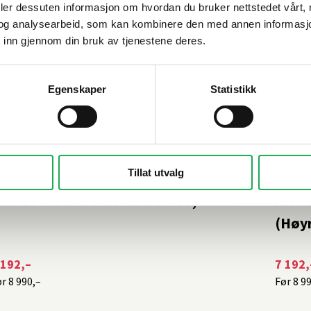
deler dessuten informasjon om hvordan du bruker nettstedet vårt,
og analysearbeid, som kan kombinere den med annen informasjon d
 inn gjennom din bruk av tjenestene deres.
Egenskaper
Statistikk
-20%
-20
Tillat utvalg
NR
+1 farge
INR
RC 20 FRAME Sidefastfelt 80, Krom
ARC 2
(Høy
 192,–
7 192,
ør
8 990,–
Før
8 9