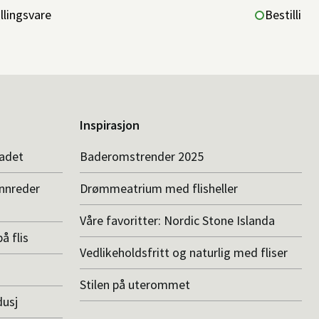
llingsvare
Bestilling
Inspirasjon
badet
Baderomstrender 2025
innreder
Drømmeatrium med flisheller
Våre favoritter: Nordic Stone Islanda
å flis
Vedlikeholdsfritt og naturlig med fliser
Stilen på uterommet
dusj