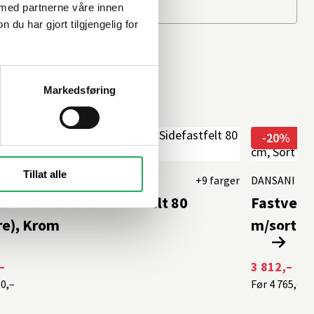
 med partnerne våre innen
u har gjort tilgjengelig for
Markedsføring
%
-20%
Tillat alle
+9 farger
DANSANI
0 ORIGINAL Sidefastfelt 80
Fastvegg
re), Krom
m/sorte p
–
3 812,–
90,–
Før
4 765,–