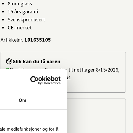
8mm glass
15 års garanti
Svenskprodusert
CE-merket
Artikkelnr.
101635105
Slik kan du få varen
Bestillingsvare: Forventes til nettlager 8/15/2026,
ved bestilling i dag.
Les mer
Ikke på lager i butikk
Om
Beregn frakten
Ditt postnummer
iale mediefunksjoner og for å