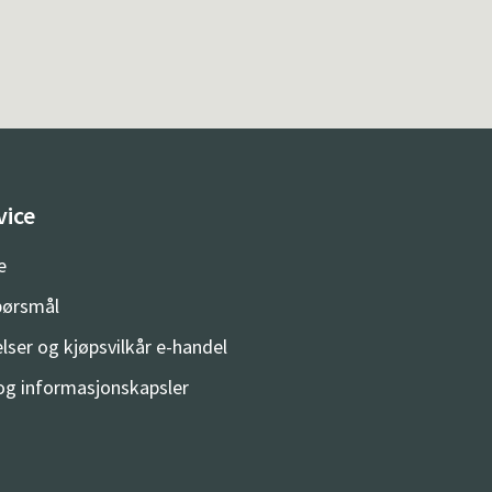
vice
e
spørsmål
lser og kjøpsvilkår e-handel
og informasjonskapsler