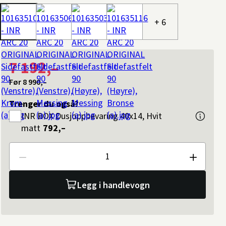
+ 6
7 192,–
Før
8 990,–
Trenger du også?
INR
BOX Dusjoppbevaring 40x14, Hvit
matt
792,–
Antall
Legg i handlevogn