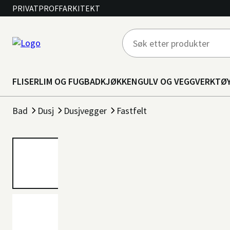
PRIVAT
PROFF
ARKITEKT
FLISER
LIM OG FUG
BAD
KJØKKEN
GULV OG VEGG
VERKTØ
Bad
Dusj
Dusjvegger
Fastfelt