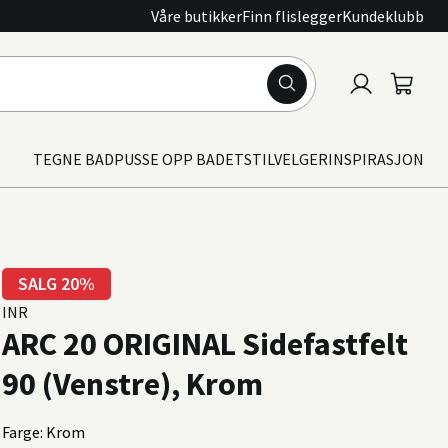
Våre butikker
Finn flislegger
Kundeklubb
Logg
Handle
inn
TEGNE BAD
PUSSE OPP BADET
STILVELGER
INSPIRASJON
SALG 20%
INR
ARC 20 ORIGINAL Sidefastfelt
90 (Venstre), Krom
Farge: Krom