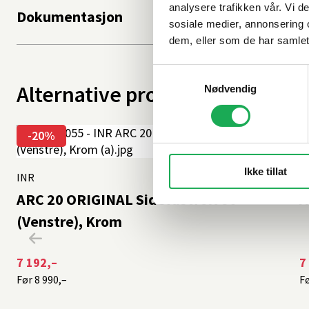
analysere trafikken vår. Vi 
Dokumentasjon
sosiale medier, annonsering 
dem, eller som de har samlet
Samtykkevalg
Alternative produkter
Nødvendig
-20%
Ikke tillat
INR
+9 farger
I
ARC 20 ORIGINAL Sidefastfelt 80
A
(Venstre), Krom
7 192,–
7
Før
8 990,–
F