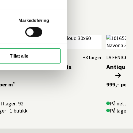
Markedsføring
 LAVPRIS
Tillat alle
A
+3 farger
LA FENICE
 Cement Cloud 30x60 Flis
Antique 
per m²
999,–
per 
ttlager: 92
På nettlag
ger i 1 butikk
På lager i 