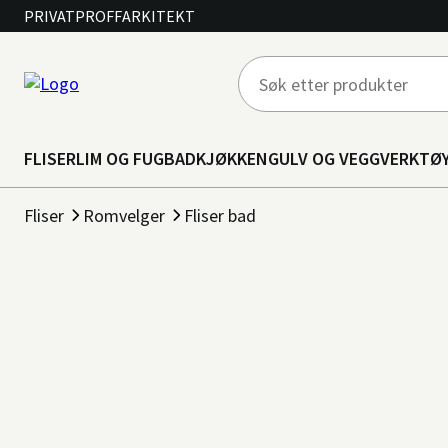
PRIVAT
PROFF
ARKITEKT
FLISER
LIM OG FUG
BAD
KJØKKEN
GULV OG VEGG
VERKTØ
Fliser
Romvelger
Fliser bad