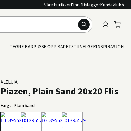
Våre butikker
Finn flislegger
Kundeklubb
Logg
Handle
inn
TEGNE BAD
PUSSE OPP BADET
STILVELGER
INSPIRASJON
ALELUIA
Piazen, Plain Sand 20x20 Flis
Farge: Plain Sand