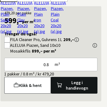
479,20
per pakke
599,–
per m²
Trenger du også?
FILA
Cleaner Pro, Gulvrens 1L
209,–
ALELUIA
Piazen, Sand 10x10
Mosaikkflis
899,–
per m²
m²
1 pakker / 0.8 m² / kr 479,20
Legg i
Klikk & hent
handlevogn