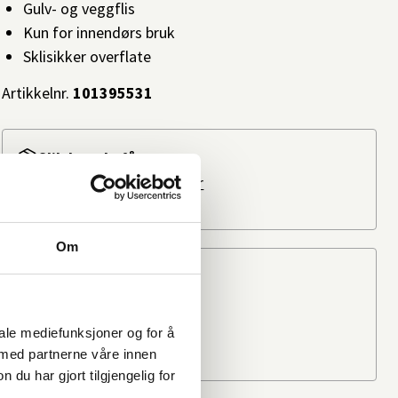
Gulv- og veggflis
Kun for innendørs bruk
Sklisikker overflate
Artikkelnr.
101395531
Slik kan du få varen
På nettlager: 100+
Les mer
På lager i
4 butikker
Om
Beregn frakten
Ditt postnummer
iale mediefunksjoner og for å
 med partnerne våre innen
u har gjort tilgjengelig for