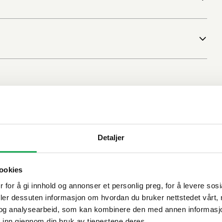
Detaljer
ookies
 for å gi innhold og annonser et personlig preg, for å levere sos
deler dessuten informasjon om hvordan du bruker nettstedet vårt,
og analysearbeid, som kan kombinere den med annen informasjon d
 inn gjennom din bruk av tjenestene deres.