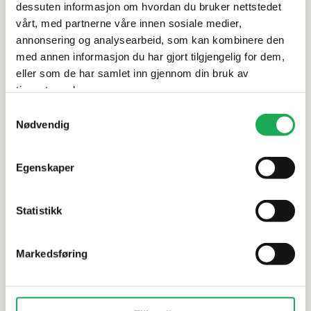
dessuten informasjon om hvordan du bruker nettstedet
Leveringsinformasjon
vårt, med partnerne våre innen sosiale medier,
annonsering og analysearbeid, som kan kombinere den
med annen informasjon du har gjort tilgjengelig for dem,
Dokumentasjon
eller som de har samlet inn gjennom din bruk av
tjenestene deres.
Samtykkevalg
Alternative produkter
Nødvendig
FAST LAVP
Egenskaper
EL BARCO
ALELUIA
+3 farger
Oslo, Grey
Piazen, Coal 60x60 Flis
Statistikk
Markedsføring