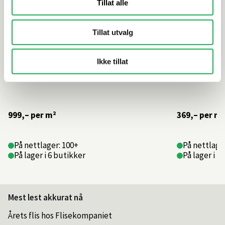
Tillat alle
Tillat utvalg
Ikke tillat
999,–
per m²
369,–
per m²
På nettlager: 100+
På nettlager
På lager i 6 butikker
På lager i 2
Mest lest akkurat nå
Årets flis hos Flisekompaniet