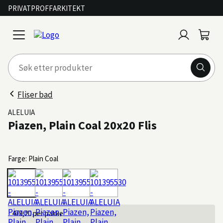
PRIVAT
PROFF
ARKITEKT
Logg
Handl
open
inn
menu
Fliser bad
ALELUIA
Piazen, Plain Coal 20x20 Flis
Farge: Plain Coal
479,20
per pakke