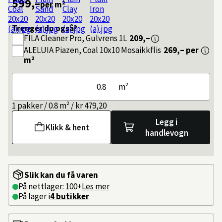
599,–
per m²
Trenger du også?
FILA
Cleaner Pro, Gulvrens 1L
209,–
ALELUIA
Piazen, Coal 10x10 Mosaikkflis
269,–
per
m²
m²
1 pakker / 0.8 m² / kr 479,20
Legg i
Klikk & hent
handlevogn
Slik kan du få varen
På nettlager: 100+
Les mer
På lager i
4 butikker