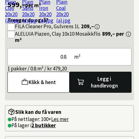
599,–
per m²
Trenger du også?
FILA
Cleaner Pro, Gulvrens 1L
209,–
ALELUIA
Piazen, Clay 10x10 Mosaikkflis
899,–
per
m²
m²
1 pakker / 0.8 m² / kr 479,20
Legg i
Klikk & hent
handlevogn
Slik kan du få varen
På nettlager: 100+
Les mer
På lager i
2 butikker