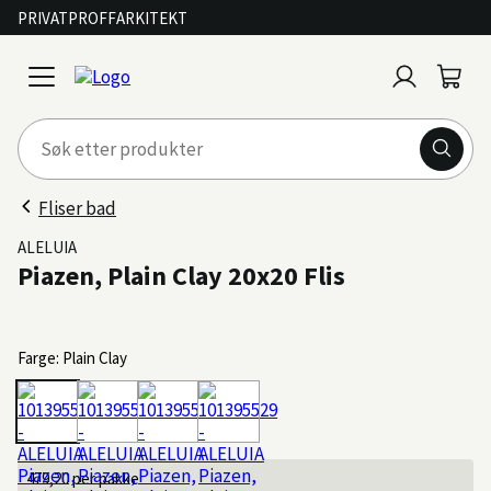
PRIVAT
PROFF
ARKITEKT
Logg
Handl
open
inn
menu
Fliser bad
ALELUIA
Piazen, Plain Clay 20x20 Flis
Farge: Plain Clay
479,20
per pakke