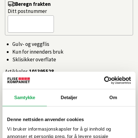
Beregn frakten
Ditt postnummer
Gulv- og veggflis
Kun for innendørs bruk
Sklisikker overflate
Artikkelnr.
101395528
Produktinformasjon
Samtykke
Detaljer
Om
Spesifikasjoner
Denne nettsiden anvender cookies
Vi bruker informasjonskapsler for å gi innhold og
Rengjøring og vedlikehold
annonser et personlig preg, for å levere sosiale