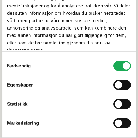
mediefunksjoner og for å analysere trafikken vår. Vi deler
Leveringsinformasjon
dessuten informasjon om hvordan du bruker nettstedet
vårt, med partnerne våre innen sosiale medier,
annonsering og analysearbeid, som kan kombinere den
Vurderinger
med annen informasjon du har gjort tilgjengelig for dem,
eller som de har samlet inn gjennom din bruk av
Dokumentasjon
tjenestene deres.
Samtykkevalg
Nødvendig
Alternative produkter
Egenskaper
-60%
Statistikk
ALELUIA
+3 farger
CASALGRANDE
Piazen, Clay 60x60 Flis
Marte, Gri
Markedsføring