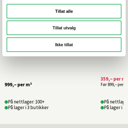
Tillat alle
Tillat utvalg
Ikke tillat
359,–
per m²
999,–
per m²
Før
899,–
per m
På nettlager: 100+
På nettlager
På lager i 3 butikker
På lager i 2