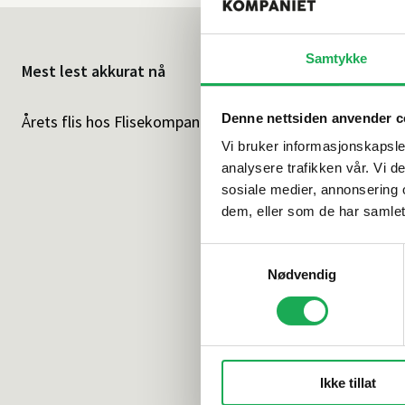
Samtykke
Mest lest akkurat nå
Denne nettsiden anvender c
Årets flis hos Flisekompaniet
Klikkvinyl - G
Vi bruker informasjonskapsler
analysere trafikken vår. Vi 
sosiale medier, annonsering 
dem, eller som de har samlet
Samtykkevalg
Nødvendig
Ikke tillat