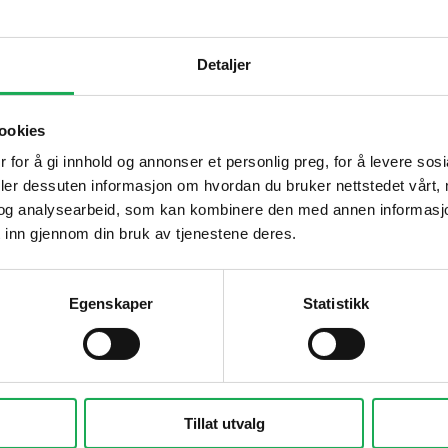
Detaljer
Tips og råd
Gjør et godt valg av fliser til 
ookies
ulvet som tåler alt
 for å gi innhold og annonser et personlig preg, for å levere sos
Dette må du tenke på når du 
deler dessuten informasjon om hvordan du bruker nettstedet vårt,
badet
og analysearbeid, som kan kombinere den med annen informasjon d
Visste du at du kan legge flis p
 inn gjennom din bruk av tjenestene deres.
Fugemasse i farger
Egenskaper
Statistikk
Smarte tips for riktig valg av 
Tillat utvalg