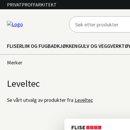
PRIVAT
PROFF
ARKITEKT
FLISER
LIM OG FUG
BAD
KJØKKEN
GULV OG VEGG
VERKTØ
Merker
Leveltec
Se vårt utvalg av produkter fra
Leveltec