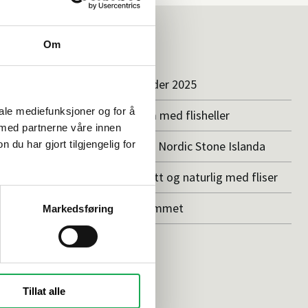
Om
Inspirasjon
badet
Baderomstrender 2025
iale mediefunksjoner og for å
innreder
Drømmeatrium med flisheller
 med partnerne våre innen
Våre favoritter: Nordic Stone Islanda
u har gjort tilgjengelig for
å flis
Vedlikeholdsfritt og naturlig med fliser
Stilen på uterommet
Markedsføring
dusj
Tillat alle