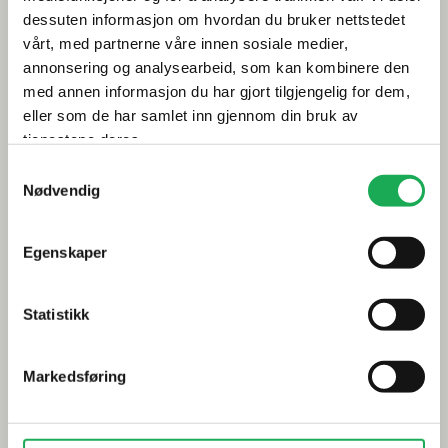
Årets flis hos Flisekompaniet
dessuten informasjon om hvordan du bruker nettstedet
vårt, med partnerne våre innen sosiale medier,
Klikkvinyl - Gulvet som tåler alt
annonsering og analysearbeid, som kan kombinere den
med annen informasjon du har gjort tilgjengelig for dem,
Tips og råd
eller som de har samlet inn gjennom din bruk av
Gjør et godt valg av fliser til badet
tjenestene deres.
Samtykkevalg
Dette må du tenke på når du innreder badet
Nødvendig
Visste du at du kan legge flis på flis
Egenskaper
Fugemasse i farger
Smarte tips for riktig valg av dusj
Statistikk
Inspirasjon
Markedsføring
Baderomstrender 2025
Drømmeatrium med flisheller