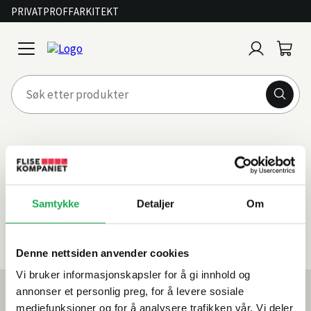
PRIVAT
PROFF
ARKITEKT
Logg
Handl
open
inn
menu
Inspirasjon
Filtrer
artikler
Samtykke
Detaljer
Om
basert
på
en
Denne nettsiden anvender cookies
tagg
Vi bruker informasjonskapsler for å gi innhold og
Mest lest akkurat nå
annonser et personlig preg, for å levere sosiale
mediefunksjoner og for å analysere trafikken vår. Vi deler