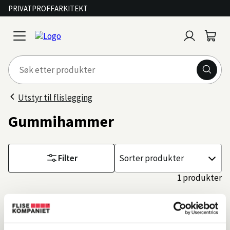
PRIVAT
PROFF
ARKITEKT
Logg
Handl
open
inn
menu
Utstyr til flislegging
Gummihammer
Filter
Sorter
etter
1 produkter