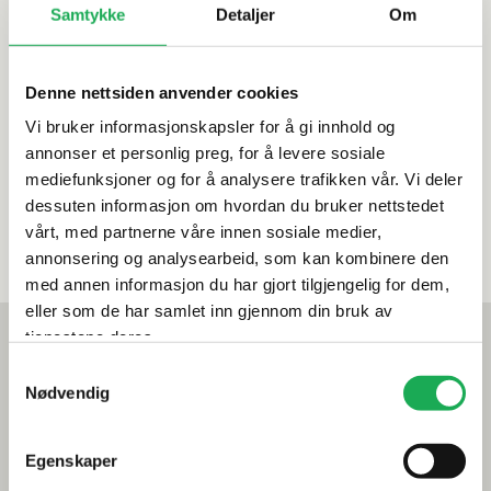
Samtykke
Detaljer
Om
NORDIC TOOLS
Gummihammer 55
mm, Hvit
Denne nettsiden anvender cookies
Karakter:
5.0 av 5 mulige
Vi bruker informasjonskapsler for å gi innhold og
annonser et personlig preg, for å levere sosiale
179,–
mediefunksjoner og for å analysere trafikken vår. Vi deler
dessuten informasjon om hvordan du bruker nettstedet
På nettlager: 6
vårt, med partnerne våre innen sosiale medier,
På lager i 14 butikker
annonsering og analysearbeid, som kan kombinere den
med annen informasjon du har gjort tilgjengelig for dem,
eller som de har samlet inn gjennom din bruk av
Mest lest akkurat nå
tjenestene deres.
Årets flis hos Flisekompaniet
Samtykkevalg
Nødvendig
Klikkvinyl - Gulvet som tåler alt
Egenskaper
Tips og råd