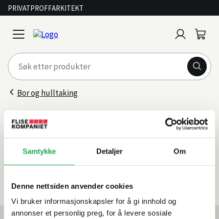
PRIVAT
PROFF
ARKITEKT
Logg
Handl
open
inn
menu
Bor og hulltaking
Hullbor
Filter
Samtykke
Detaljer
Om
Sorter
etter
0 produkter
Denne nettsiden anvender cookies
Vi bruker informasjonskapsler for å gi innhold og
annonser et personlig preg, for å levere sosiale
Mest lest akkurat nå