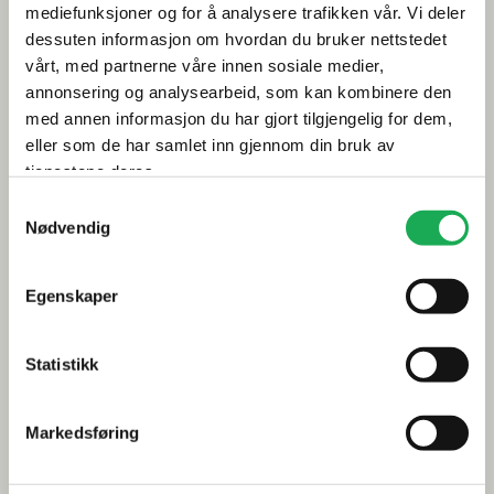
mediefunksjoner og for å analysere trafikken vår. Vi deler
Årets flis hos Flisekompaniet
dessuten informasjon om hvordan du bruker nettstedet
vårt, med partnerne våre innen sosiale medier,
annonsering og analysearbeid, som kan kombinere den
Klikkvinyl - Gulvet som tåler alt
med annen informasjon du har gjort tilgjengelig for dem,
Tips og råd
eller som de har samlet inn gjennom din bruk av
tjenestene deres.
Gjør et godt valg av fliser til badet
Samtykkevalg
Nødvendig
Dette må du tenke på når du innreder badet
Visste du at du kan legge flis på flis
Egenskaper
Fugemasse i farger
Statistikk
Smarte tips for riktig valg av dusj
Inspirasjon
Markedsføring
Baderomstrender 2025