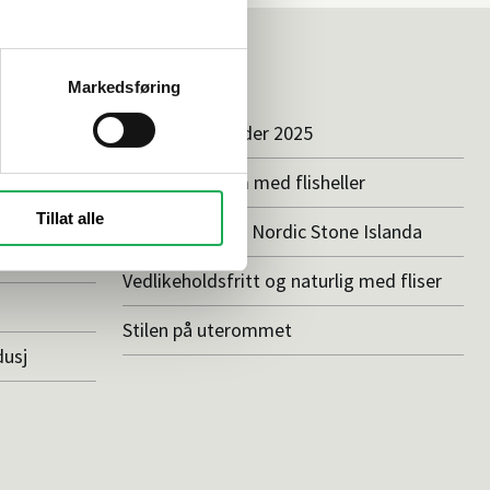
Inspirasjon
Markedsføring
badet
Baderomstrender 2025
innreder
Drømmeatrium med flisheller
Tillat alle
Våre favoritter: Nordic Stone Islanda
å flis
Vedlikeholdsfritt og naturlig med fliser
Stilen på uterommet
dusj