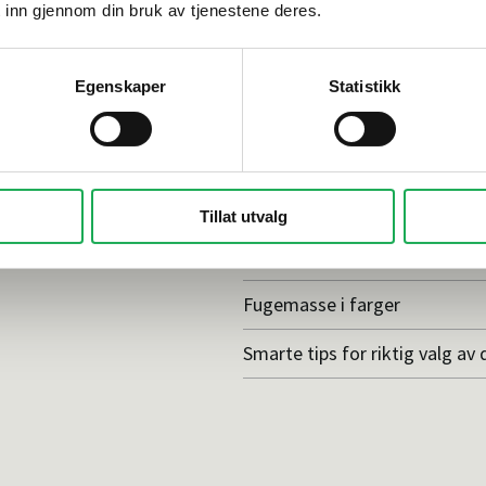
 inn gjennom din bruk av tjenestene deres.
Tips og råd
Egenskaper
Statistikk
Gjør et godt valg av fliser til 
ulvet som tåler alt
Dette må du tenke på når du 
badet
Tillat utvalg
Visste du at du kan legge flis p
Fugemasse i farger
Smarte tips for riktig valg av 