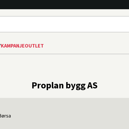
Y
KAMPANJE
OUTLET
Proplan bygg AS
Børsa