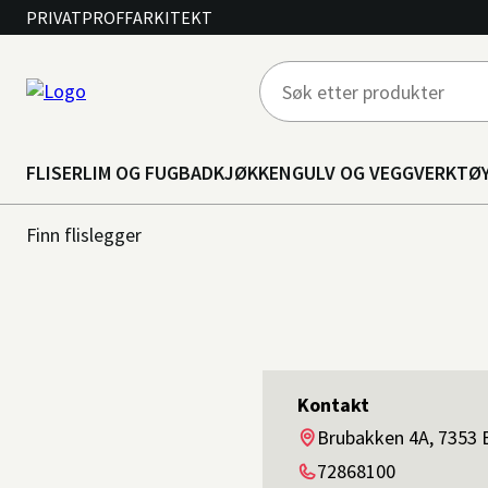
PRIVAT
PROFF
ARKITEKT
FLISER
LIM OG FUG
BAD
KJØKKEN
GULV OG VEGG
VERKTØ
Finn flislegger
Kontakt
Adresse
Brubakken 4A, 7353 
Telefon
72868100