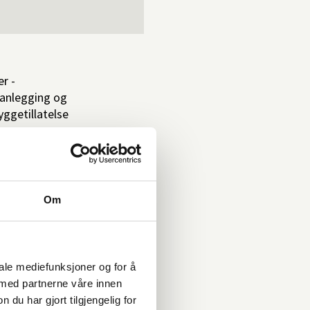
r -
lanlegging og
yggetillatelse
Om
nning
iale mediefunksjoner og for å
 med partnerne våre innen
u har gjort tilgjengelig for