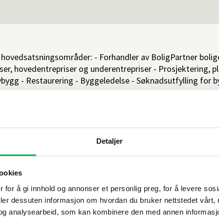
 hovedsatsningsområder: - Forhandler av BoligPartner bolige
ser, hovedentrepriser og underentrepriser - Prosjektering, p
bygg - Restaurering - Byggeledelse - Søknadsutfylling for b
Detaljer
ookies
estermerke
Sentral Godkje
 for å gi innhold og annonser et personlig preg, for å levere sos
deler dessuten informasjon om hvordan du bruker nettstedet vårt,
og analysearbeid, som kan kombinere den med annen informasjon d