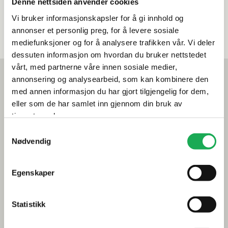
Denne nettsiden anvender cookies
Vi bruker informasjonskapsler for å gi innhold og
annonser et personlig preg, for å levere sosiale
mediefunksjoner og for å analysere trafikken vår. Vi deler
dessuten informasjon om hvordan du bruker nettstedet
vårt, med partnerne våre innen sosiale medier,
Mest lest akkurat nå
annonsering og analysearbeid, som kan kombinere den
Årets flis hos Flisekompaniet
med annen informasjon du har gjort tilgjengelig for dem,
eller som de har samlet inn gjennom din bruk av
Klikkvinyl - Gulvet som tåler alt
tjenestene deres.
Samtykkevalg
Tips og råd
Nødvendig
Gjør et godt valg av fliser til badet
Egenskaper
Dette må du tenke på når du innreder badet
Visste du at du kan legge flis på flis
Statistikk
Fugemasse i farger