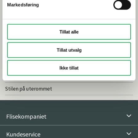
Markedsføring
Smarte tips for riktig valg av dusj
Inspirasjon
Tillat alle
Baderomstrender 2025
Tillat utvalg
Drømmeatrium med flisheller
Våre favoritter: Nordic Stone Islanda
Ikke tillat
Vedlikeholdsfritt og naturlig med fliser
Stilen på uterommet
Flisekompaniet
Kundeservice