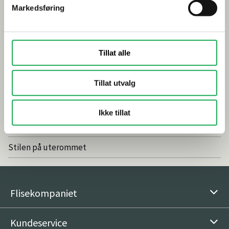
Markedsføring
Smarte tips for riktig valg av dusj
Inspirasjon
Tillat alle
Baderomstrender 2025
Tillat utvalg
Drømmeatrium med flisheller
Våre favoritter: Nordic Stone Islanda
Ikke tillat
Vedlikeholdsfritt og naturlig med fliser
Stilen på uterommet
Flisekompaniet
Kundeservice