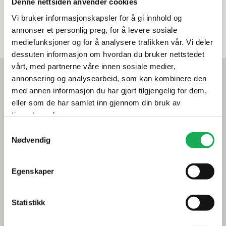
Denne nettsiden anvender cookies
Vi bruker informasjonskapsler for å gi innhold og
annonser et personlig preg, for å levere sosiale
mediefunksjoner og for å analysere trafikken vår. Vi deler
dessuten informasjon om hvordan du bruker nettstedet
vårt, med partnerne våre innen sosiale medier,
Mest lest akkurat nå
annonsering og analysearbeid, som kan kombinere den
Årets flis hos Flisekompaniet
med annen informasjon du har gjort tilgjengelig for dem,
eller som de har samlet inn gjennom din bruk av
Klikkvinyl - Gulvet som tåler alt
tjenestene deres.
Samtykkevalg
Tips og råd
Nødvendig
Gjør et godt valg av fliser til badet
Egenskaper
Dette må du tenke på når du innreder badet
Visste du at du kan legge flis på flis
Statistikk
Fugemasse i farger