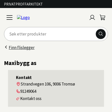
PRIVAT
PROFF
ARKITEKT
Logg
Handl
open
inn
menu
Finn flislegger
Maxibygg as
Kontakt
Adresse
Strandvegen 106, 9006 Tromsø
Telefon
91249064
Kontakt oss