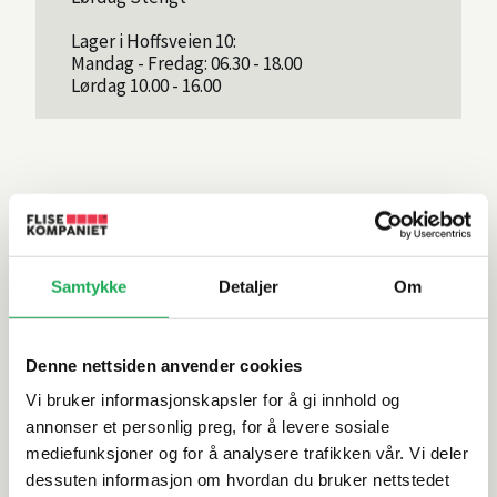
Lager i Hoffsveien 10:
Mandag - Fredag: 06.30 - 18.00
Lørdag 10.00 - 16.00
Samtykke
Detaljer
Om
Denne nettsiden anvender cookies
Britha Håkstad
Morten Namork
Vi bruker informasjonskapsler for å gi innhold og
Avdelingsleder
Salgsleder butikk
annonser et personlig preg, for å levere sosiale
Telefon
Telefon
22519400
95873379
mediefunksjoner og for å analysere trafikken vår. Vi deler
Kontakt meg
Kontakt meg
dessuten informasjon om hvordan du bruker nettstedet