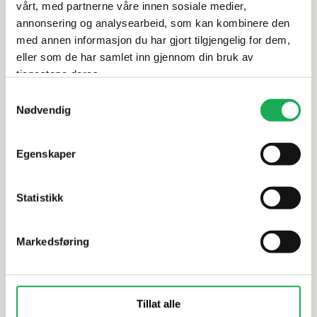
vårt, med partnerne våre innen sosiale medier,
annonsering og analysearbeid, som kan kombinere den
Linn Therese Kippernes Aune
med annen informasjon du har gjort tilgjengelig for dem,
Selger/Interiørkonsulent
eller som de har samlet inn gjennom din bruk av
Telefon
22519400
tjenestene deres.
Kontakt meg
Samtykkevalg
Nødvendig
Embla Skjelstad
Guadalupe Ortiz
Selger
Selger
Egenskaper
Telefon
Telefon
99506094
40 57 76 25
Kontakt meg
Kontakt meg
Statistikk
Iselin Heimlid
Hilde Tonne
Markedsføring
Selger
Proffselger
Telefon
Telefon
22 51 94 00
901 72 852
Kontakt meg
Kontakt meg
Tillat alle