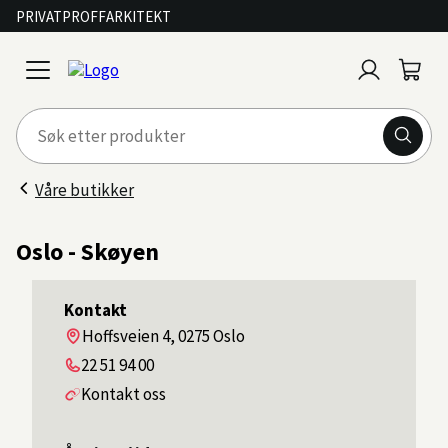
PRIVAT
PROFF
ARKITEKT
Logg
Handl
open
inn
menu
Våre butikker
Oslo - Skøyen
Kontakt
Adresse
Hoffsveien 4, 0275 Oslo
Telefon
22 51 94 00
Kontakt oss