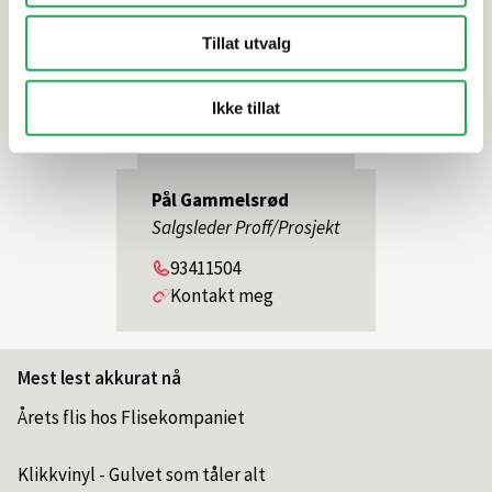
Tom Arild Negård
Tillat utvalg
Proffselger
Telefon
91347831
Ikke tillat
Kontakt meg
Pål Gammelsrød
Salgsleder Proff/Prosjekt
Telefon
93411504
Kontakt meg
Mest lest akkurat nå
Årets flis hos Flisekompaniet
Klikkvinyl - Gulvet som tåler alt