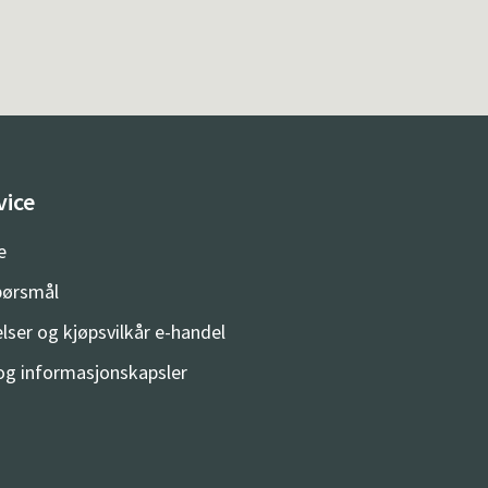
vice
e
spørsmål
lser og kjøpsvilkår e-handel
og informasjonskapsler