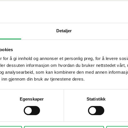
Detaljer
ookies
 for å gi innhold og annonser et personlig preg, for å levere sos
deler dessuten informasjon om hvordan du bruker nettstedet vårt,
og analysearbeid, som kan kombinere den med annen informasjon d
 inn gjennom din bruk av tjenestene deres.
Jørgen Thoresen
V
Selger
S
Egenskaper
Statistikk
Telefon
977 27 100
Kontakt meg