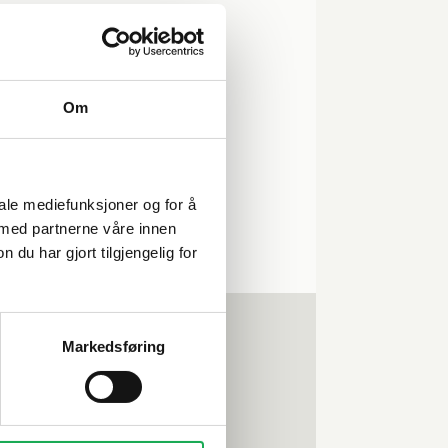
Om
iale mediefunksjoner og for å
 med partnerne våre innen
u har gjort tilgjengelig for
eronica Kittelsen
elger
Markedsføring
Telefon
455 05 795
Kontakt meg