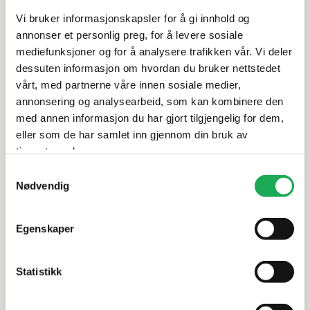
Vi bruker informasjonskapsler for å gi innhold og
annonser et personlig preg, for å levere sosiale
mediefunksjoner og for å analysere trafikken vår. Vi deler
dessuten informasjon om hvordan du bruker nettstedet
vårt, med partnerne våre innen sosiale medier,
annonsering og analysearbeid, som kan kombinere den
med annen informasjon du har gjort tilgjengelig for dem,
eller som de har samlet inn gjennom din bruk av
tjenestene deres.
Samtykkevalg
Ingrid Nordgård
Nødvendig
Selger
Telefon
52858090
Egenskaper
Kontakt meg
Statistikk
Torbjørn Halvorsen
Proffselger