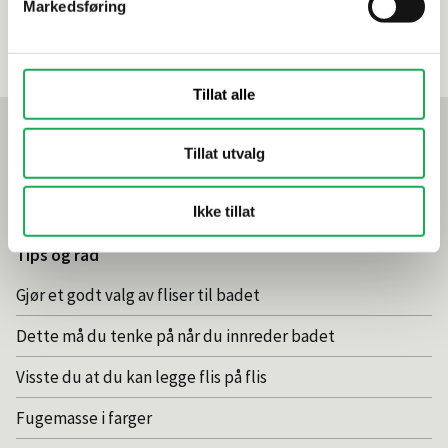
Markedsføring
Telefon
52 85 80 90
Kontakt meg
Tillat alle
Mest lest akkurat nå
Tillat utvalg
Årets flis hos Flisekompaniet
Klikkvinyl - Gulvet som tåler alt
Ikke tillat
Tips og råd
Gjør et godt valg av fliser til badet
Dette må du tenke på når du innreder badet
Visste du at du kan legge flis på flis
Fugemasse i farger