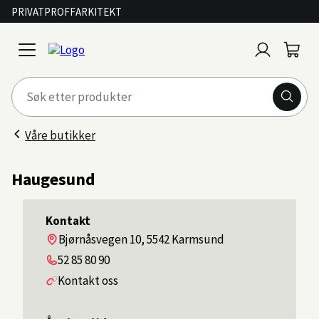
PRIVAT
PROFF
ARKITEKT
Logg
Handl
open
inn
menu
Våre butikker
Haugesund
Kontakt
Adresse
Bjørnåsvegen 10, 5542 Karmsund
Telefon
52 85 80 90
Kontakt oss