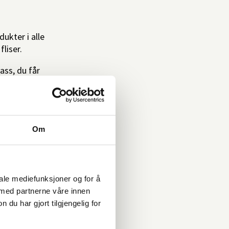
ukter i alle
fliser.
ass, du får
re butikken.
renger til
Om
iale mediefunksjoner og for å
 med partnerne våre innen
u har gjort tilgjengelig for