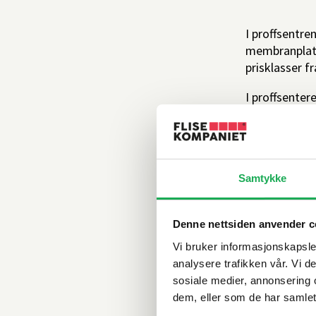
I proffsentre
membranplater
prisklasser fr
I proffsentere
hjelp av dedi
Vi har alle v
dagens arbei
Samtykke
Denne nettsiden anvender c
Vi bruker informasjonskapsler
analysere trafikken vår. Vi 
sosiale medier, annonsering 
dem, eller som de har samlet