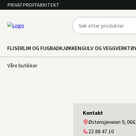
PRIVAT
PROFF
ARKITEKT
FLISER
LIM OG FUG
BAD
KJØKKEN
GULV OG VEGG
VERKTØ
Våre butikker
Kontakt
Adresse
Østensjøveien 9, 066
Telefon
22 88 47 10