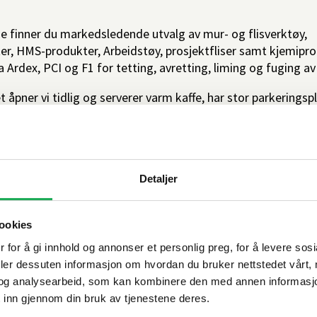
ne finner du markedsledende utvalg av mur- og flisverktøy,
, HMS-produkter, Arbeidstøy, prosjektfliser samt kjemiprod
a Ardex, PCI og F1 for tetting, avretting, liming og fuging av 
t åpner vi tidlig og serverer varm kaffe, har stor parkeringspl
kerte proffmedarbeidere og du slipper å stå i kø i den ordinæ
arer på lager og du kan raskt plukke med deg produktene du t
d, og komme deg ut og produsere.
Detaljer
ookies
 for å gi innhold og annonser et personlig preg, for å levere sos
deler dessuten informasjon om hvordan du bruker nettstedet vårt,
og analysearbeid, som kan kombinere den med annen informasjon d
 inn gjennom din bruk av tjenestene deres.