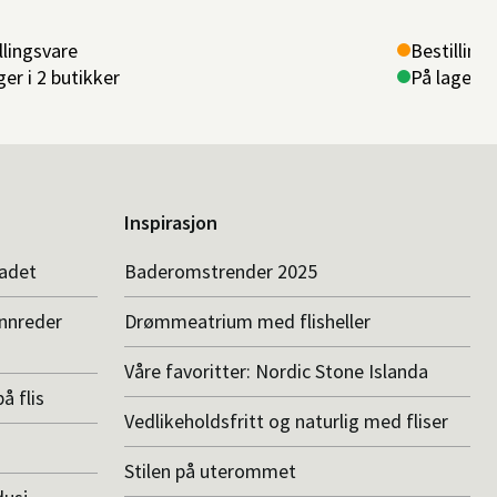
llingsvare
Bestilling
ger i 2 butikker
På lager i 
Inspirasjon
badet
Baderomstrender 2025
innreder
Drømmeatrium med flisheller
Våre favoritter: Nordic Stone Islanda
å flis
Vedlikeholdsfritt og naturlig med fliser
Stilen på uterommet