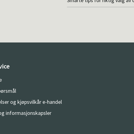
Smarte tips for riktig valg av 
vice
e
spørsmål
lser og kjøpsvilkår e-handel
og informasjonskapsler