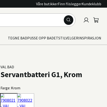
Våre butikker
Finn flislegger
Kundeklubb
Logg
Handle
inn
TEGNE BAD
PUSSE OPP BADET
STILVELGER
INSPIRASJON
VAL BAD
Servantbatteri G1, Krom
Farge: Krom