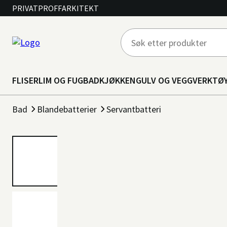
PRIVAT
PROFF
ARKITEKT
FLISER
LIM OG FUG
BAD
KJØKKEN
GULV OG VEGG
VERKTØ
Bad
Blandebatterier
Servantbatteri