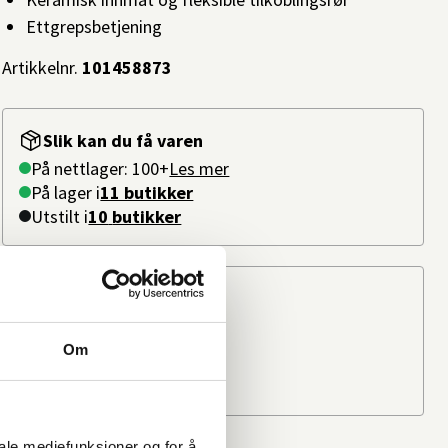
Ettgrepsbetjening
Artikkelnr.
101458873
Slik kan du få varen
På nettlager: 100+
Les mer
På lager i
11 butikker
Utstilt i
10
butikker
Beregn frakten
Ditt postnummer
Om
iale mediefunksjoner og for å