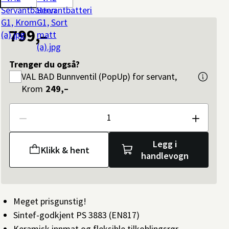
799,–
Trenger du også?
VAL BAD
Bunnventil (PopUp) for servant,
Krom
249,–
Antall
Legg i
Klikk & hent
handlevogn
Meget prisgunstig!
Sintef-godkjent PS 3883 (EN817)
Keramisk innmat og fleksible tilkoblingsrør