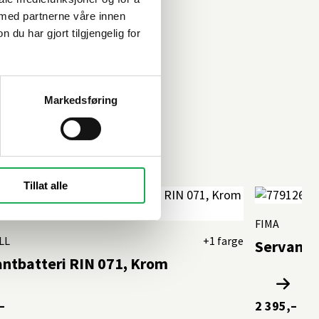
 med partnerne våre innen
u har gjort tilgjengelig for
Markedsføring
Tillat alle
FIMA
LL
+1 farge
Servantb
ntbatteri RIN 071, Krom
–
2 395,–