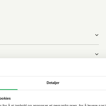
Detaljer
ookies
 for å gi innhold og annonser et personlig preg, for å levere sos