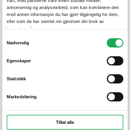
vårt, med partnerne våre innen sosiale medier,
Dokumentasjon
annonsering og analysearbeid, som kan kombinere den
med annen informasjon du har gjort tilgjengelig for dem,
eller som de har samlet inn gjennom din bruk av
tjenestene deres.
Alternative produkter
Samtykkevalg
Nødvendig
VAL BAD
+1 farge
VAL BAD
Egenskaper
SERENA 35 Høyskap, Hvit høyglans
PURE+ 35 H
Statistikk
Markedsføring
Tillat alle