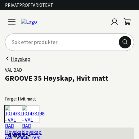
PRIVAT
PROFF
ARKITEKT
Logg
Handl
open
inn
menu
Høyskap
VAL BAD
GROOVE 35 Høyskap, Hvit matt
Farge: Hvit matt
4 695,–